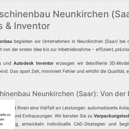
chinenbau Neunkirchen (Saar
s & Inventor
nenbau
begleiten wir Unternehmen in Neunkirchen (Saar) bei 
t von der ersten Idee bis zur Inbetriebnahme – effizient, präzis
s
und
Autodesk Inventor
erzeugen wir detaillierte 3D‑Model
rd. Das spart Zeit, minimiert Fehler und erhöht die Qualität,
nenbau Neunkirchen (Saar): Von der Id
) bietet Ihnen eine Vielfalt an Leistungen: automatisierte Anl
eite zu
häuse und Einhausungen. Wir beraten Sie zu
Verpackungstec
ten-
stellung, entwickeln individuelle CAD‑Strategien und beg
es