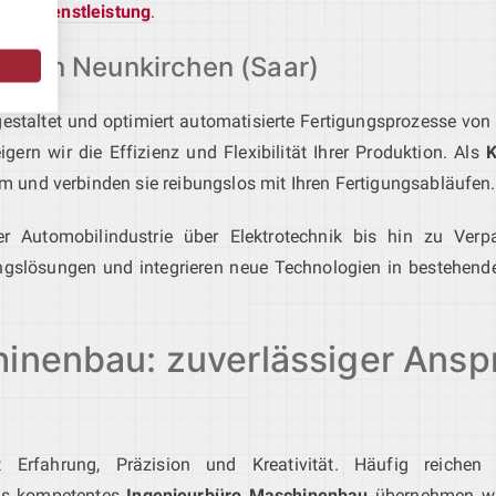
ionsdienstleistung
.
tion Neunkirchen (Saar)
estaltet und optimiert automatisierte Fertigungsprozesse von d
ern wir die Effizienz und Flexibilität Ihrer Produktion. Als
K
und verbinden sie reibungslos mit Ihren Fertigungsabläufen.
r Automobilindustrie über Elektrotechnik bis hin zu Verp
ngslösungen und integrieren neue Technologien in bestehende
hinenbau: zuverlässiger Ansp
t Erfahrung, Präzision und Kreativität. Häufig reichen
Als kompetentes
Ingenieurbüro Maschinenbau
übernehmen wir