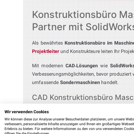
Konstruktionsbüro Mas
Partner mit SolidWork
Als bewährtes
Konstruktionsbüro im Maschi
Projektleiter
und Konstrukteure leiten Ihr Projek
Mit modernen
CAD‑Lösungen
wie
SolidWork
Verbesserungsmöglichkeiten, bevor produziert wi
umfassende
Sondermaschinen
handelt.
CAD Konstruktionsbüro Maschi
Unser
Maschinenbau Büro
in Neunkirchen (Saar
Wir verwenden Cookies
Wir können diese zur Analyse unserer Besucherdaten platzieren, um unsere Webs
maßgeschneiderte
Blechkonstruktionen
für Ge
verbessern, personalisierte Inhalte anzuzeigen und Ihnen ein großartiges Websei
Unsere Ingenieure analysieren Ihre Aufgaben
Erlebnis zu bieten. Für weitere Informationen zu den von uns verwendeten Cooki
öffnen Sie die Einstellungen.