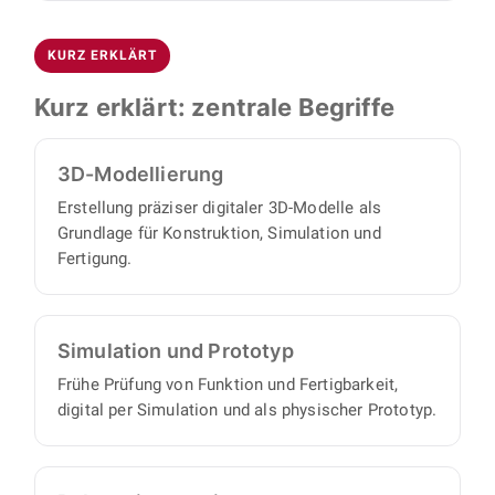
Ja. Auf Basis von SolidWorks und Autodesk
zweiten Termin gehen wir in die technischen
Inventor erstellen wir präzise 3D-Modelle,
Details und besprechen Ihr konkretes Projekt.
KURZ ERKLÄRT
Simulationen und Prototypen, die sich nahtlos
Anschließend übernimmt BOJKO die
in Ihre Betriebsabläufe einfügen. So sichern wir
Umsetzung vollständig: Sie benötigen keinen
Kurz erklärt: zentrale Begriffe
Funktion und Fertigbarkeit früh ab.
eigenen Projektmanager, denn wir arbeiten
proaktiv und eigenverantwortlich und liefern
3D-Modellierung
Ihnen einen vollständigen Satz an
Erstellung präziser digitaler 3D-Modelle als
Konstruktionsunterlagen, mit minimalem
Grundlage für Konstruktion, Simulation und
Abstimmungs- und Aufsichtsaufwand auf Ihrer
Fertigung.
Seite.
Simulation und Prototyp
Frühe Prüfung von Funktion und Fertigbarkeit,
digital per Simulation und als physischer Prototyp.