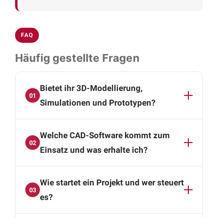
FAQ
Häufig gestellte Fragen
Bietet ihr 3D-Modellierung,
01
Simulationen und Prototypen?
Ja. Auf Basis von SolidWorks und Autodesk
Welche CAD-Software kommt zum
Inventor erstellen wir präzise 3D-Modelle,
02
Simulationen und Prototypen, die sich nahtlos
Einsatz und was erhalte ich?
in Ihre Betriebsabläufe einfügen. So sichern wir
Die Konstruktion erfolgt mit SolidWorks und
Funktion und Fertigbarkeit früh ab.
Wie startet ein Projekt und wer steuert
Autodesk Inventor. Sie erhalten vollständige 3D-
03
CAD-Daten, Baugruppen- und
es?
Montagezeichnungen, Einzelteilzeichnungen