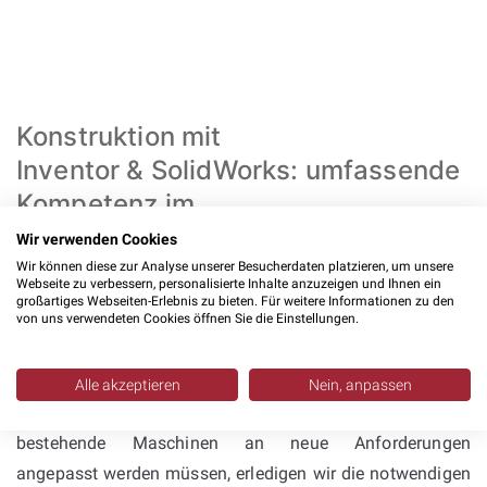
Konstruktion mit
Inventor & SolidWorks: umfassende
Kompetenz im
Sondermaschinenbau
Wir verwenden Cookies
Wir können diese zur Analyse unserer Besucherdaten platzieren, um unsere
Webseite zu verbessern, personalisierte Inhalte anzuzeigen und Ihnen ein
Unsere
Konstruktionsleistungen
decken den gesamten
großartiges Webseiten-Erlebnis zu bieten. Für weitere Informationen zu den
von uns verwendeten Cookies öffnen Sie die Einstellungen.
Maschinenbau ab. Wir konzipieren
Einzelteilkonstruktionen
, erstellen
Baugruppenkonstruktionen
, entwickeln Varianten und
Alle akzeptieren
Nein, anpassen
übernehmen
Anpassungskonstruktionen
. Wenn
bestehende Maschinen an neue Anforderungen
angepasst werden müssen, erledigen wir die notwendigen