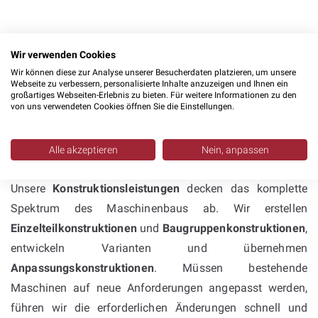
Wir verwenden Cookies
Wir können diese zur Analyse unserer Besucherdaten platzieren, um unsere
Konstruktion mit Inventor &
Webseite zu verbessern, personalisierte Inhalte anzuzeigen und Ihnen ein
großartiges Webseiten-Erlebnis zu bieten. Für weitere Informationen zu den
SolidWorks: umfassende
von uns verwendeten Cookies öffnen Sie die Einstellungen.
Kompetenz im
Sondermaschinenbau
Alle akzeptieren
Nein, anpassen
Unsere
Konstruktionsleistungen
decken das komplette
Spektrum des Maschinenbaus ab. Wir erstellen
Einzelteilkonstruktionen
und
Baugruppenkonstruktionen
,
entwickeln Varianten und übernehmen
Anpassungskonstruktionen
. Müssen bestehende
Maschinen auf neue Anforderungen angepasst werden,
führen wir die erforderlichen Änderungen schnell und