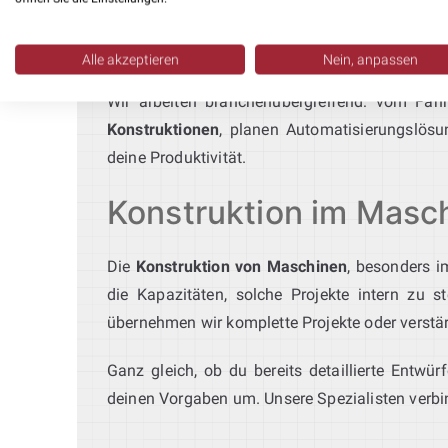
Produktion. Als erfahrenes
Konstruktionsbüro
Produktionslinien.
Alle akzeptieren
Nein, anpassen
Wir arbeiten branchenübergreifend: vom Fah
Konstruktionen
, planen Automatisierungslös
deine Produktivität.
Konstruktion im Masch
Die
Konstruktion von Maschinen
, besonders 
die Kapazitäten, solche Projekte intern zu
übernehmen wir komplette Projekte oder verstä
Ganz gleich, ob du bereits detaillierte Entwü
deinen Vorgaben um. Unsere Spezialisten verbi