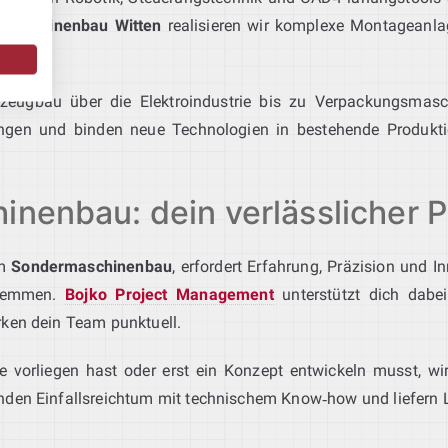
 Maschinenbau Witten
realisieren wir komplexe Montageanla
rzeugbau über die Elektroindustrie bis zu Verpackungsmas
ungen und binden neue Technologien in bestehende Produk
inenbau: dein verlässlicher P
im
Sondermaschinenbau
, erfordert Erfahrung, Präzision und 
 stemmen.
Bojko Project Management
unterstützt dich dabei
rken dein Team punktuell.
rfe vorliegen hast oder erst ein Konzept entwickeln musst, w
nden Einfallsreichtum mit technischem Know‑how und liefern L