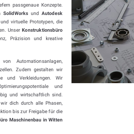
liefern passgenaue Konzepte.
on
SolidWorks
und
Autodesk
und virtuelle Prototypen, die
gen. Unser
Konstruktionsbüro
z, Präzision und kreative
 von Automationsanlagen,
szellen. Zudem gestalten wir
 und Verkleidungen. Wir
Optimierungspotentiale und
big und wirtschaftlich sind.
wir dich durch alle Phasen,
ktion bis zur Freigabe für die
büro Maschinenbau in Witten