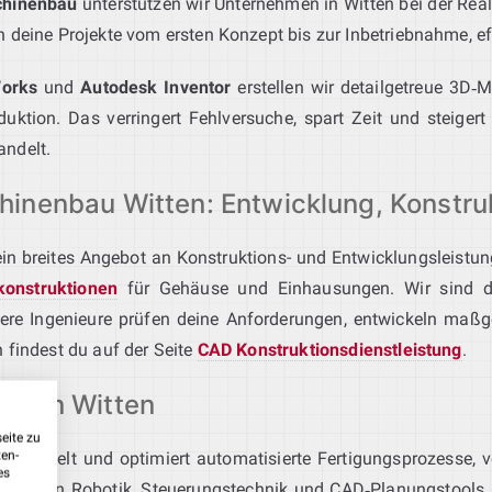
chinenbau
unterstützen wir Unternehmen in Witten bei der Rea
deine Projekte vom ersten Konzept bis zur Inbetriebnahme, effi
Works
und
Autodesk Inventor
erstellen wir detailgetreue 3D‑M
ktion. Das verringert Fehlversuche, spart Zeit und steigert
ndelt.
inenbau Witten: Entwicklung, Konstru
 ein breites Angebot an Konstruktions- und Entwicklungsleistun
konstruktionen
für Gehäuse und Einhausungen. Wir sind d
sere Ingenieure prüfen deine Anforderungen, entwickeln maß
 findest du auf der Seite
CAD Konstruktionsdienstleistung
.
ation Witten
eite zu
ten-
ntwickelt und optimiert automatisierte Fertigungsprozesse, v
es
hilfe von Robotik, Steuerungstechnik und CAD‑Planungstools ste