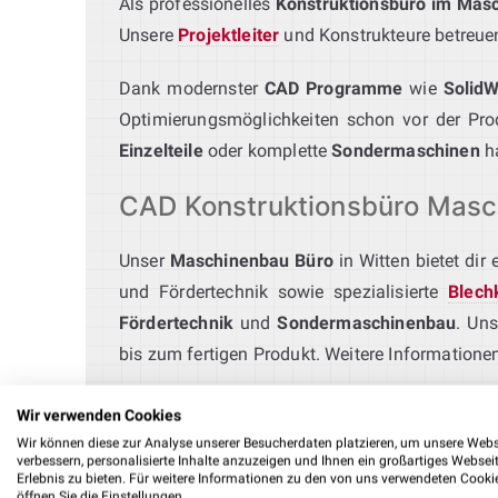
Als professionelles
Konstruktionsbüro im Mas
Unsere
Projektleiter
und Konstrukteure betreuen 
Dank modernster
CAD Programme
wie
Solid
Optimierungsmöglichkeiten schon vor der Produ
Einzelteile
oder komplette
Sondermaschinen
ha
CAD Konstruktionsbüro Masch
Unser
Maschinenbau Büro
in Witten bietet dir
und Fördertechnik sowie spezialisierte
Blech
Fördertechnik
und
Sondermaschinenbau
. Un
bis zum fertigen Produkt. Weitere Informationen
Ingenieurbüro Montageautom
Wir verwenden Cookies
Wir können diese zur Analyse unserer Besucherdaten platzieren, um unsere Webs
verbessern, personalisierte Inhalte anzuzeigen und Ihnen ein großartiges Websei
Unser
Ingenieurbüro für Montageautomation
e
Erlebnis zu bieten. Für weitere Informationen zu den von uns verwendeten Cooki
bis zur Integration in bestehende Anlagen. Mit
öffnen Sie die Einstellungen.