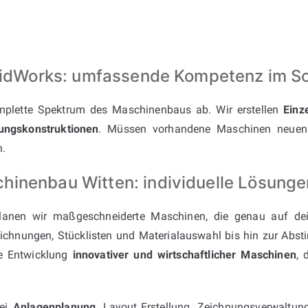
SolidWorks: umfassende Kompetenz im 
plette Spektrum des Maschinenbaus ab. Wir erstellen
Einz
ungskonstruktionen
. Müssen vorhandene Maschinen neuen 
h.
inenbau Witten: individuelle Lösunge
anen wir maßgeschneiderte Maschinen, die genau auf dei
eichnungen, Stücklisten und Materialauswahl bis hin zur Abs
ie Entwicklung
innovativer und wirtschaftlicher Maschinen
, 
bei
Anlagenplanung
, Layout‑Erstellung, Zeichnungsverwaltu