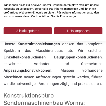
Wir können diese zur Analyse unserer Besucherdaten platzieren, um unsere
Konstruktion mit Inventor &
Webseite zu verbessern, personalisierte Inhalte anzuzeigen und Ihnen ein
großartiges Webseiten-Erlebnis zu bieten. Für weitere Informationen zu den
SolidWorks: umfassende
von uns verwendeten Cookies öffnen Sie die Einstellungen.
Kompetenz im
Alle akzeptieren
Nein, anpassen
Sondermaschinenbau
Unsere
Konstruktionsleistungen
decken das komplette
Spektrum des Maschinenbaus ab. Wir erstellen
Einzelteilkonstruktionen
,
Baugruppenkonstruktionen
,
entwickeln Varianten und übernehmen
Anpassungskonstruktionen
. Müssen vorhandene
Maschinen neuen Anforderungen gerecht werden, führen
wir die notwendigen Änderungen zügig und präzise durch.
Konstruktionsbüro
Sondermaschinenbau Worms: