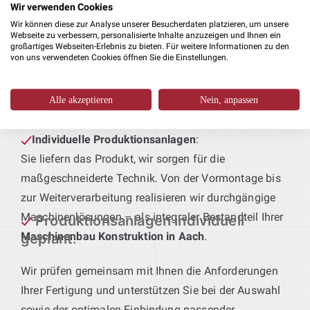
Wir verwenden Cookies
Wir können diese zur Analyse unserer Besucherdaten platzieren, um unsere
Optimierte Blechkonstruktionen
:
Webseite zu verbessern, personalisierte Inhalte anzuzeigen und Ihnen ein
großartiges Webseiten-Erlebnis zu bieten. Für weitere Informationen zu den
Egal ob funktionale Schutzverkleidungen oder
von uns verwendeten Cookies öffnen Sie die Einstellungen.
tragende Rahmen – wir entwickeln individuelle
Blechkomponenten, exakt zugeschnitten auf Ihre
Alle akzeptieren
Nein, anpassen
Fertigungsprozesse.
Individuelle Produktionsanlagen
:
Sie liefern das Produkt, wir sorgen für die
maßgeschneiderte Technik. Von der Vormontage bis
zur Weiterverarbeitung realisieren wir durchgängige
Maschinenlösungen – als integraler Bestandteil Ihrer
Produktionsanlagen individuell
Maschinenbau Konstruktion in Aach
.
geplant
:
Wir prüfen gemeinsam mit Ihnen die Anforderungen
Ihrer Fertigung und unterstützen Sie bei der Auswahl
sowie der optimalen Einbindung passender