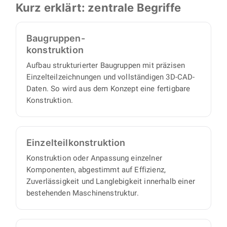
Montagezeichnungen, Einzelteilzeichnungen
Kurz erklärt: zentrale Begriffe
sowie strukturierte Stücklisten. Damit lassen
sich alle Einzelteile und Baugruppen direkt
Baugruppen-
beschaffen oder fertigen.
konstruktion
Aufbau strukturierter Baugruppen mit präzisen
Einzelteilzeichnungen und vollständigen 3D-CAD-
Daten. So wird aus dem Konzept eine fertigbare
Konstruktion.
Einzelteil­konstruktion
Konstruktion oder Anpassung einzelner
Komponenten, abgestimmt auf Effizienz,
Zuverlässigkeit und Langlebigkeit innerhalb einer
bestehenden Maschinenstruktur.