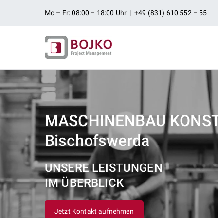
Zum
Mo – Fr: 08:00 – 18:00 Uhr | +49 (831) 610 552 – 55
Inhalt
springen
Ingenieurbü
Ingenieurdienstleistungen aus
Projektman
MASCHINENBAU KONS
Bischofswerda
UNSERE LEISTUNGEN
IM ÜBERBLICK
Jetzt Kontakt aufnehmen