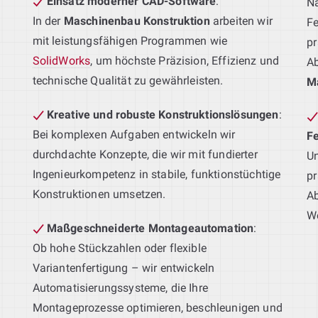
Einsatz moderner CAD-Software
:
Na
In der
Maschinenbau Konstruktion
arbeiten wir
Fe
mit leistungsfähigen Programmen wie
pr
SolidWorks
, um höchste Präzision, Effizienz und
A
technische Qualität zu gewährleisten.
M
Kreative und robuste Konstruktionslösungen
:
Bei komplexen Aufgaben entwickeln wir
F
durchdachte Konzepte, die wir mit fundierter
Un
Ingenieurkompetenz in stabile, funktionstüchtige
pr
Konstruktionen umsetzen.
Ab
We
Maßgeschneiderte Montageautomation
:
Ob hohe Stückzahlen oder flexible
Variantenfertigung – wir entwickeln
Automatisierungssysteme, die Ihre
g
Montageprozesse optimieren, beschleunigen und