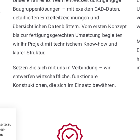
Unser erfahrenes Team entwickelt durchgängige
E
Baugruppenlösungen – mit exakten CAD‑Daten,
U
r
detaillierten Einzelteilzeichnungen und
v
übersichtlichen Datenblättern. Vom ersten Konzept
w
bis zur fertigungsgerechten Umsetzung begleiten
M
wir Ihr Projekt mit technischem Know‑how und
E
klarer Struktur.
h
Setzen Sie sich mit uns in Verbindung – wir
i
entwerfen wirtschaftliche, funktionale
Konstruktionen, die sich im Einsatz bewähren.
e
eite zu
ten-
es