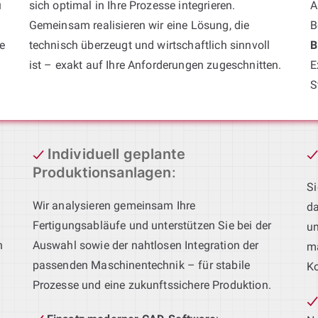
u
sich optimal in Ihre Prozesse integrieren.
A
Gemeinsam realisieren wir eine Lösung, die
B
e
technisch überzeugt und wirtschaftlich sinnvoll
B
ist – exakt auf Ihre Anforderungen zugeschnitten.
E
S
Individuell geplante
Produktionsanlagen
:
Si
Wir analysieren gemeinsam Ihre
da
Fertigungsabläufe und unterstützen Sie bei der
un
h
Auswahl sowie der nahtlosen Integration der
ma
passenden Maschinentechnik – für stabile
Ko
Prozesse und eine zukunftssichere Produktion.