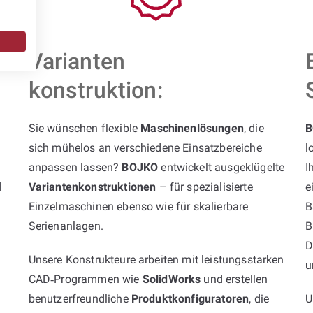
Varianten
konstruktion:
Sie wünschen flexible
Maschinenlösungen
, die
B
sich mühelos an verschiedene Einsatzbereiche
l
anpassen lassen?
BOJKO
entwickelt ausgeklügelte
I
d
Variantenkonstruktionen
– für spezialisierte
e
Einzelmaschinen ebenso wie für skalierbare
B
Serienanlagen.
B
D
Unsere Konstrukteure arbeiten mit leistungsstarken
u
CAD‑Programmen wie
SolidWorks
und erstellen
benutzerfreundliche
Produktkonfiguratoren
, die
U