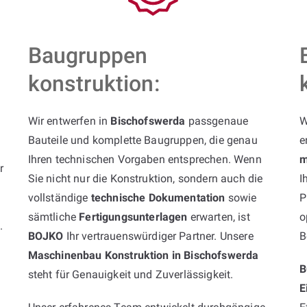
Baugruppen
konstruktion:
Wir entwerfen in
Bischofswerda
passgenaue
W
Bauteile und komplette Baugruppen, die genau
e
Ihren technischen Vorgaben entsprechen. Wenn
m
r
Sie nicht nur die Konstruktion, sondern auch die
I
vollständige
technische Dokumentation
sowie
P
sämtliche
Fertigungsunterlagen
erwarten, ist
o
k
.
BOJKO
Ihr vertrauenswürdiger Partner. Unsere
B
Maschinenbau Konstruktion in Bischofswerda
B
steht für Genauigkeit und Zuverlässigkeit.
E