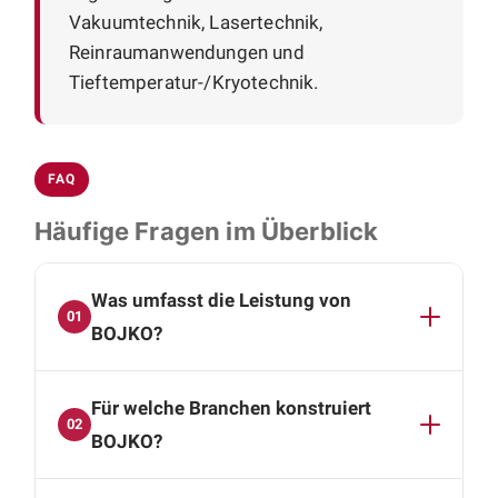
Vakuumtechnik, Lasertechnik,
Reinraumanwendungen und
Tieftemperatur-/Kryotechnik.
FAQ
Häufige Fragen im Überblick
Was umfasst die Leistung von
01
BOJKO?
BOJKO übernimmt die komplette mechanische
Für welche Branchen konstruiert
Konstruktion: Baugruppen- und
02
Einzelteilkonstruktion, Neu- und
BOJKO?
Variantenkonstruktion, Anpassungs- und
Der Schwerpunkt liegt auf High-Tech-Branchen
Blechkonstruktion sowie Stücklisten und