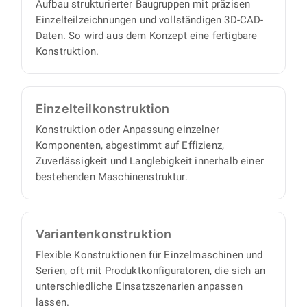
Aufbau strukturierter Baugruppen mit präzisen
eigenen Projektmanager, denn wir arbeiten
Einzelteilzeichnungen und vollständigen 3D-CAD-
proaktiv und eigenverantwortlich und liefern
Daten. So wird aus dem Konzept eine fertigbare
Ihnen einen vollständigen Satz an
Konstruktion.
Konstruktionsunterlagen, mit minimalem
Abstimmungs- und Aufsichtsaufwand auf Ihrer
Seite.
Einzelteil­konstruktion
Konstruktion oder Anpassung einzelner
Komponenten, abgestimmt auf Effizienz,
Zuverlässigkeit und Langlebigkeit innerhalb einer
bestehenden Maschinenstruktur.
Varianten­konstruktion
Flexible Konstruktionen für Einzelmaschinen und
Serien, oft mit Produktkonfiguratoren, die sich an
unterschiedliche Einsatzszenarien anpassen
lassen.