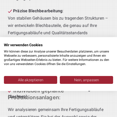
Präzise Blechbearbeitung
:
Von stabilen Gehäusen bis zu tragenden Strukturen –
wir entwickeln Blechbauteile, die genau auf Ihre
Fertigungsabläufe und Qualitätsstandards
abgestimmt sind.
Wir verwenden Cookies
Wir können diese zur Analyse unserer Besucherdaten platzieren, um unsere
Technik für maßgeschneiderte Produktionslinien
:
Webseite zu verbessern, personalisierte Inhalte anzuzeigen und Ihnen ein
Sie definieren das Produkt – wir liefern die passende
großartiges Webseiten-Erlebnis zu bieten. Für weitere Informationen zu den
von uns verwendeten Cookies öffnen Sie die Einstellungen.
Anlagentechnik. Von der Vorfertigung bis zur
Endmontage entstehen bei uns durchgängige,
Alle akzeptieren
Nein, anpassen
funktionale Lösungen – ein integraler Bestandteil
Ihrer
Maschinenbau Konstruktion in Coswig
Individuell geplante
(Sachsen)
.
Produktionsanlagen
:
Wir analysieren gemeinsam Ihre Fertigungsabläufe
und unterstützen Sie bei der Auswahl sowie der