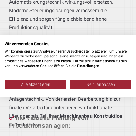
Automatisierungstechnik wirkungsvoll ersetzen.
Moderne Steuerungslösungen verbessern die
Effizienz und sorgen für gleichbleibend hohe
Produktionsqualität.
Effiziente Blechkonstruktionen
:
Wir verwenden Cookies
Ob schützende Gehäuse oder tragende Strukturen –
Wir können diese zur Analyse unserer Besucherdaten platzieren, um unsere
Webseite zu verbessern, personalisierte Inhalte anzuzeigen und Ihnen ein
wir entwickeln passgenaue Blechteile, die exakt auf
großartiges Webseiten-Erlebnis zu bieten. Für weitere Informationen zu den
von uns verwendeten Cookies öffnen Sie die Einstellungen.
Ihre Produktionsanforderungen zugeschnitten sind.
Produktionsmaschinen nach Maß
:
Alle akzeptieren
Nein, anpassen
Sie liefern das Produkt – wir die passende
Anlagentechnik. Von der ersten Bearbeitung bis zur
finalen Verarbeitung integrieren wir funktionale
Lösungen als Teil Ihrer
Maschinenbau Konstruktion
Individuelle Planung von
in Deidesheim
.
Produktionsanlagen
: