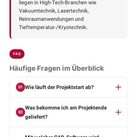
liegen in High-Tech-Branchen wie
Vakuumtechnik, Lasertechnik,
Reinraumanwendungen und
Tieftemperatur-/Kryotechnik.
FAQ
Häufige Fragen im Überblick
Wie läuft der Projektstart ab?
01
Der Einstieg erfolgt in zwei Schritten: Im ersten
Was bekomme ich am Projektende
Termin, einer Videokonferenz, lernen wir uns
02
kennen und klären, ob Aufgabenstellung und
geliefert?
Zusammenarbeit zueinander passen. Im
Am Projektende liegt Ihnen ein kompletter Satz
zweiten Termin gehen wir in die technischen