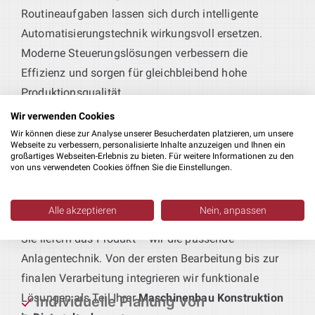
Routineaufgaben lassen sich durch intelligente
Automatisierungstechnik wirkungsvoll ersetzen.
Moderne Steuerungslösungen verbessern die
Effizienz und sorgen für gleichbleibend hohe
Produktionsqualität.
Wir verwenden Cookies
Effiziente Blechkonstruktionen
:
Wir können diese zur Analyse unserer Besucherdaten platzieren, um unsere
Ob schützende Gehäuse oder tragende Strukturen –
Webseite zu verbessern, personalisierte Inhalte anzuzeigen und Ihnen ein
großartiges Webseiten-Erlebnis zu bieten. Für weitere Informationen zu den
wir entwickeln passgenaue Blechteile, die exakt auf
von uns verwendeten Cookies öffnen Sie die Einstellungen.
Ihre Produktionsanforderungen zugeschnitten sind.
Alle akzeptieren
Nein, anpassen
Produktionsmaschinen nach Maß
:
Sie liefern das Produkt – wir die passende
Anlagentechnik. Von der ersten Bearbeitung bis zur
finalen Verarbeitung integrieren wir funktionale
Lösungen als Teil Ihrer
Maschinenbau Konstruktion
Individuelle Planung von