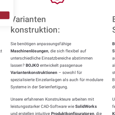
Varianten
konstruktion:
Sie benötigen anpassungsfähige
B
kt
Maschinenlösungen
, die sich flexibel auf
S
unterschiedliche Einsatzbereiche abstimmen
a
lassen?
BOJKO
entwickelt passgenaue
a
Variantenkonstruktionen
– sowohl für
s
spezialisierte Einzelanlagen als auch für modulare
B
Systeme in der Serienfertigung.
d
Unsere erfahrenen Konstrukteure arbeiten mit
U
leistungsstarker CAD-Software wie
SolidWorks
f
und erstellen intuitive
Produktkonfiguratoren
, die
K