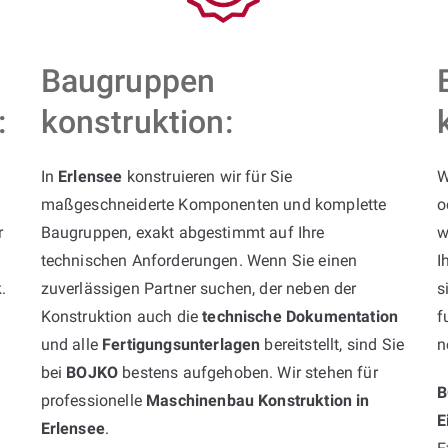
Baugruppen
:
konstruktion:
In
Erlensee
konstruieren wir für Sie
W
maßgeschneiderte Komponenten und komplette
o
r
Baugruppen, exakt abgestimmt auf Ihre
w
technischen Anforderungen. Wenn Sie einen
I
k
.
zuverlässigen Partner suchen, der neben der
s
Konstruktion auch die
technische Dokumentation
f
und alle
Fertigungsunterlagen
bereitstellt, sind Sie
n
bei
BOJKO
bestens aufgehoben. Wir stehen für
B
professionelle
Maschinenbau Konstruktion in
E
Erlensee
.