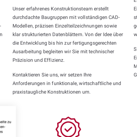
E
Unser erfahrenes Konstruktionsteam erstellt
E
durchdachte Baugruppen mit vollständigen CAD-
s
-
Modellen, präzisen Einzelteilzeichnungen sowie
g
on
klar strukturierten Datenblättern. Von der Idee über
w
die Entwicklung bis hin zur fertigungsgerechten
S
Ausarbeitung begleiten wir Sie mit technischer
E
Präzision und Effizienz.
M
Kontaktieren Sie uns, wir setzen Ihre
G
Anforderungen in funktionale, wirtschaftliche und
praxistaugliche Konstruktionen um.
eite zu
ten-
es