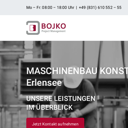
Zum
Mo – Fr: 08:00 – 18:00 Uhr | +49 (831) 610 552 – 55
Inhalt
springen
Ingenieurbü
Ingenieurdienstleistungen aus
Projektman
MASCHINENBAU KONS
Erlensee
UNSERE LEISTUNGEN
IM ÜBERBLICK
Jetzt Kontakt aufnehmen