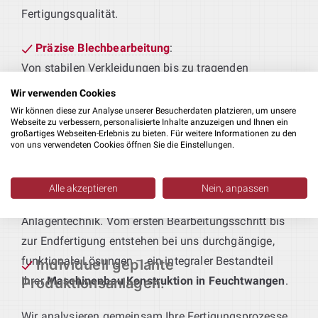
Fertigungsqualität.
Präzise Blechbearbeitung
:
Von stabilen Verkleidungen bis zu tragenden
Rahmen – wir konstruieren Blechbauteile, die
Wir verwenden Cookies
passgenau an Ihre Fertigungsabläufe und
Wir können diese zur Analyse unserer Besucherdaten platzieren, um unsere
Webseite zu verbessern, personalisierte Inhalte anzuzeigen und Ihnen ein
Qualitätsstandards angepasst sind.
großartiges Webseiten-Erlebnis zu bieten. Für weitere Informationen zu den
von uns verwendeten Cookies öffnen Sie die Einstellungen.
Technik für maßgeschneiderte
Produktionsanlagen
:
Alle akzeptieren
Nein, anpassen
Sie geben das Produkt vor – wir liefern die passende
Anlagentechnik. Vom ersten Bearbeitungsschritt bis
zur Endfertigung entstehen bei uns durchgängige,
funktionale Lösungen – ein integraler Bestandteil
Individuell geplante
Ihrer
Maschinenbau Konstruktion in Feuchtwangen
.
Produktionsanlagen
:
Wir analysieren gemeinsam Ihre Fertigungsprozesse