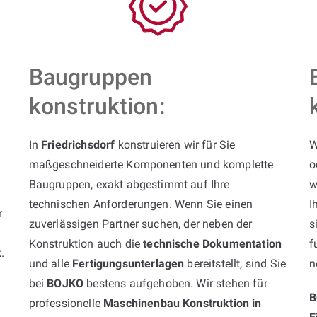
Baugruppen
konstruktion:
In
Friedrichsdorf
konstruieren wir für Sie
W
maßgeschneiderte Komponenten und komplette
o
Baugruppen, exakt abgestimmt auf Ihre
w
technischen Anforderungen. Wenn Sie einen
I
r
zuverlässigen Partner suchen, der neben der
s
Konstruktion auch die
technische Dokumentation
f
k
.
und alle
Fertigungsunterlagen
bereitstellt, sind Sie
n
bei
BOJKO
bestens aufgehoben. Wir stehen für
B
professionelle
Maschinenbau Konstruktion in