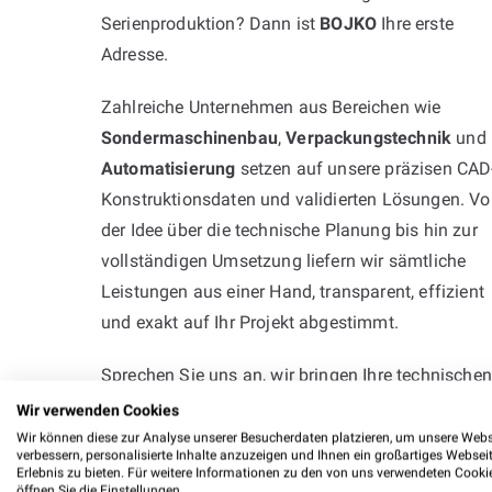
Serienproduktion? Dann ist
BOJKO
Ihre erste
Adresse.
Zahlreiche Unternehmen aus Bereichen wie
Sondermaschinenbau
,
Verpackungstechnik
und
Automatisierung
setzen auf unsere präzisen CAD
Konstruktionsdaten und validierten Lösungen. V
der Idee über die technische Planung bis hin zur
vollständigen Umsetzung liefern wir sämtliche
Leistungen aus einer Hand, transparent, effizient
und exakt auf Ihr Projekt abgestimmt.
Sprechen Sie uns an, wir bringen Ihre technischen
Anforderungen mit Fachkompetenz und
Wir verwenden Cookies
langjähriger Projekterfahrung sicher ans Ziel.
Wir können diese zur Analyse unserer Besucherdaten platzieren, um unsere Webs
verbessern, personalisierte Inhalte anzuzeigen und Ihnen ein großartiges Websei
Erlebnis zu bieten. Für weitere Informationen zu den von uns verwendeten Cooki
öffnen Sie die Einstellungen.