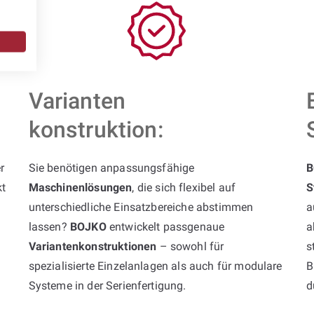
Varianten
konstruktion:
r
Sie benötigen anpassungsfähige
B
kt
Maschinenlösungen
, die sich flexibel auf
S
unterschiedliche Einsatzbereiche abstimmen
a
lassen?
BOJKO
entwickelt passgenaue
a
Variantenkonstruktionen
– sowohl für
s
spezialisierte Einzelanlagen als auch für modulare
B
Systeme in der Serienfertigung.
d