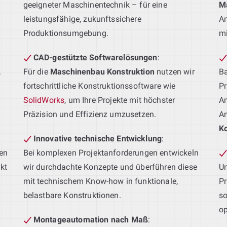
geeigneter Maschinentechnik – für eine
M
leistungsfähige, zukunftssichere
An
Produktionsumgebung.
mi
CAD-gestützte Softwarelösungen
:
.
Für die
Maschinenbau Konstruktion
nutzen wir
Ba
fortschrittliche Konstruktionssoftware wie
Pr
SolidWorks
, um Ihre Projekte mit höchster
An
Präzision und Effizienz umzusetzen.
An
Ko
Innovative technische Entwicklung
:
en
Bei komplexen Projektanforderungen entwickeln
kt
wir durchdachte Konzepte und überführen diese
Un
mit technischem Know-how in funktionale,
Pr
belastbare Konstruktionen.
so
op
Montageautomation nach Maß
: