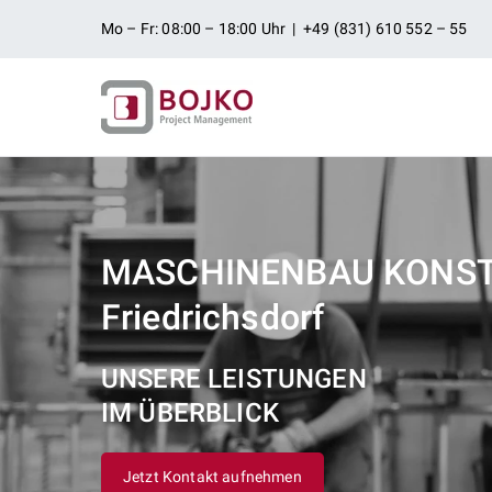
Zum
Mo – Fr: 08:00 – 18:00 Uhr | +49 (831) 610 552 – 55
Inhalt
springen
Ingenieurbü
Ingenieurdienstleistungen aus
Projektman
MASCHINENBAU KONS
Friedrichsdorf
UNSERE LEISTUNGEN
IM ÜBERBLICK
Jetzt Kontakt aufnehmen