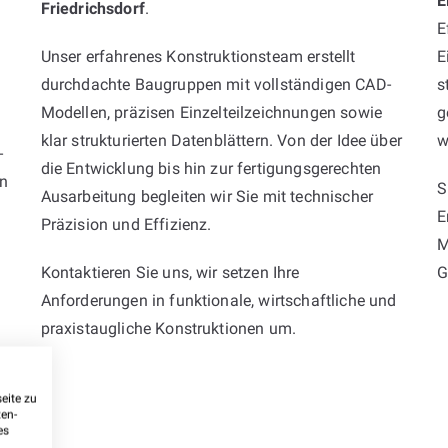
E
Friedrichsdorf
.
E
Unser erfahrenes Konstruktionsteam erstellt
E
durchdachte Baugruppen mit vollständigen CAD-
s
Modellen, präzisen Einzelteilzeichnungen sowie
g
klar strukturierten Datenblättern. Von der Idee über
w
-
die Entwicklung bis hin zur fertigungsgerechten
on
S
Ausarbeitung begleiten wir Sie mit technischer
E
Präzision und Effizienz.
M
Kontaktieren Sie uns, wir setzen Ihre
G
Anforderungen in funktionale, wirtschaftliche und
praxistaugliche Konstruktionen um.
eite zu
ten-
es