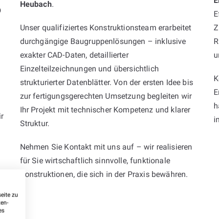
E
Heubach
.
O
E
Unser qualifiziertes Konstruktionsteam erarbeitet
Z
durchgängige Baugruppenlösungen – inklusive
R
exakter CAD-Daten, detaillierter
u
Einzelteilzeichnungen und übersichtlich
K
strukturierter Datenblätter. Von der ersten Idee bis
E
zur fertigungsgerechten Umsetzung begleiten wir
h
Ihr Projekt mit technischer Kompetenz und klarer
r
i
Struktur.
Nehmen Sie Kontakt mit uns auf – wir realisieren
für Sie wirtschaftlich sinnvolle, funktionale
Konstruktionen, die sich in der Praxis bewähren.
e
eite zu
ten-
es