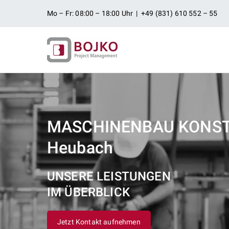
Zum
Mo – Fr: 08:00 – 18:00 Uhr | +49 (831) 610 552 – 55
Inhalt
springen
Ingenieurbü
Ingenieurdienstleistungen aus
Projektman
MASCHINENBAU KONS
Heubach
UNSERE LEISTUNGEN
IM ÜBERBLICK
Jetzt Kontakt aufnehmen