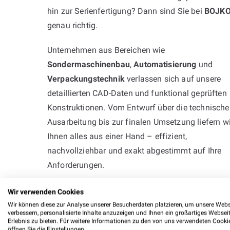
hin zur Serienfertigung? Dann sind Sie bei
BOJK
genau richtig.
Unternehmen aus Bereichen wie
Sondermaschinenbau
,
Automatisierung
und
Verpackungstechnik
verlassen sich auf unsere
detaillierten CAD-Daten und funktional geprüften
Konstruktionen. Vom Entwurf über die technische
Ausarbeitung bis zur finalen Umsetzung liefern wi
Ihnen alles aus einer Hand – effizient,
nachvollziehbar und exakt abgestimmt auf Ihre
Anforderungen.
Nehmen Sie Kontakt mit uns auf – wir setzen Ihr
Wir verwenden Cookies
technischen Ziele mit Erfahrung, Präzision und
Wir können diese zur Analyse unserer Besucherdaten platzieren, um unsere Webs
verbessern, personalisierte Inhalte anzuzeigen und Ihnen ein großartiges Websei
praxisnaher Kompetenz zuverlässig um.
Erlebnis zu bieten. Für weitere Informationen zu den von uns verwendeten Cooki
öffnen Sie die Einstellungen.