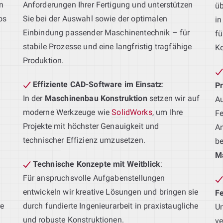
n
Anforderungen Ihrer Fertigung und unterstützen
üb
os
Sie bei der Auswahl sowie der optimalen
in
Einbindung passender Maschinentechnik – für
fü
stabile Prozesse und eine langfristig tragfähige
Ko
Produktion.
Effiziente CAD-Software im Einsatz
:
P
In der
Maschinenbau Konstruktion
setzen wir auf
Au
moderne Werkzeuge wie
SolidWorks
, um Ihre
Fe
Projekte mit höchster Genauigkeit und
An
technischer Effizienz umzusetzen.
be
M
Technische Konzepte mit Weitblick
:
Für anspruchsvolle Aufgabenstellungen
entwickeln wir kreative Lösungen und bringen sie
F
re
durch fundierte Ingenieurarbeit in praxistaugliche
Un
und robuste Konstruktionen.
ve