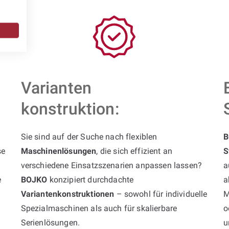
Varianten
konstruktion:
Sie sind auf der Suche nach flexiblen
B
se
Maschinenlösungen
, die sich effizient an
S
verschiedene Einsatzszenarien anpassen lassen?
a
e
BOJKO
konzipiert durchdachte
a
Variantenkonstruktionen
– sowohl für individuelle
M
Spezialmaschinen als auch für skalierbare
o
Serienlösungen.
u