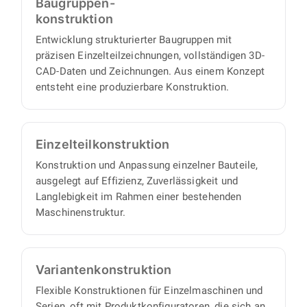
Baugruppen-
Baugruppen beschaffen oder fertigen lassen.
Ihnen einen vollständigen Satz an
konstruktion
Konstruktionsunterlagen, mit minimalem
Entwicklung strukturierter Baugruppen mit
Abstimmungs- und Aufsichtsaufwand auf Ihrer
präzisen Einzelteilzeichnungen, vollständigen 3D-
Seite.
CAD-Daten und Zeichnungen. Aus einem Konzept
entsteht eine produzierbare Konstruktion.
Einzelteil­konstruktion
Konstruktion und Anpassung einzelner Bauteile,
ausgelegt auf Effizienz, Zuverlässigkeit und
Langlebigkeit im Rahmen einer bestehenden
Maschinenstruktur.
Varianten­konstruktion
Flexible Konstruktionen für Einzelmaschinen und
Serien, oft mit Produktkonfiguratoren, die sich an