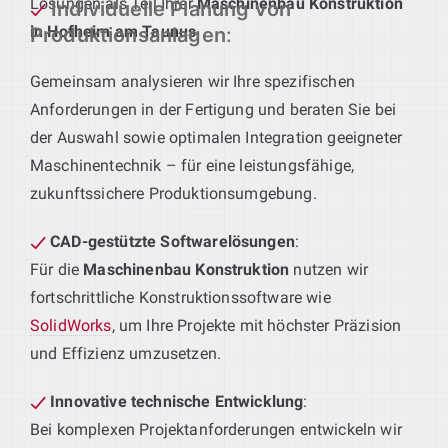
Lösungen als Teil Ihrer
Maschinenbau Konstruktion
Individuelle Planung von
in Hofheim am Taunus
.
Produktionsanlagen
:
Gemeinsam analysieren wir Ihre spezifischen
Anforderungen in der Fertigung und beraten Sie bei
der Auswahl sowie optimalen Integration geeigneter
Maschinentechnik – für eine leistungsfähige,
zukunftssichere Produktionsumgebung.
CAD-gestützte Softwarelösungen
:
Für die
Maschinenbau Konstruktion
nutzen wir
fortschrittliche Konstruktionssoftware wie
SolidWorks
, um Ihre Projekte mit höchster Präzision
und Effizienz umzusetzen.
Innovative technische Entwicklung
:
Bei komplexen Projektanforderungen entwickeln wir