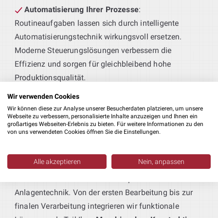
Automatisierung Ihrer Prozesse
:
Routineaufgaben lassen sich durch intelligente
Automatisierungstechnik wirkungsvoll ersetzen.
Moderne Steuerungslösungen verbessern die
Effizienz und sorgen für gleichbleibend hohe
Produktionsqualität.
Wir verwenden Cookies
Effiziente Blechkonstruktionen
:
Wir können diese zur Analyse unserer Besucherdaten platzieren, um unsere
Ob schützende Gehäuse oder tragende Strukturen –
Webseite zu verbessern, personalisierte Inhalte anzuzeigen und Ihnen ein
großartiges Webseiten-Erlebnis zu bieten. Für weitere Informationen zu den
wir entwickeln passgenaue Blechteile, die exakt auf
von uns verwendeten Cookies öffnen Sie die Einstellungen.
Ihre Produktionsanforderungen zugeschnitten sind.
Alle akzeptieren
Nein, anpassen
Produktionsmaschinen nach Maß
:
Sie liefern das Produkt – wir die passende
Anlagentechnik. Von der ersten Bearbeitung bis zur
finalen Verarbeitung integrieren wir funktionale