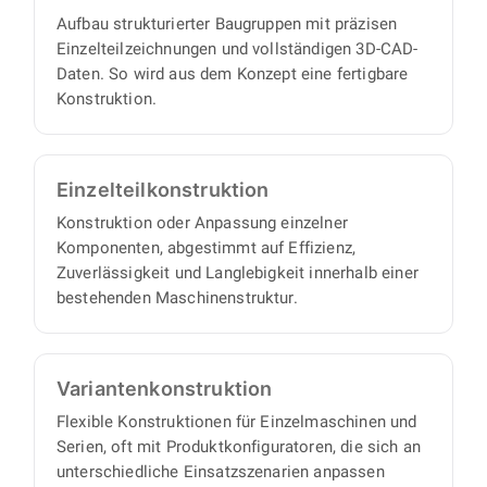
Aufbau strukturierter Baugruppen mit präzisen
eigenen Projektmanager, denn wir arbeiten
Einzelteilzeichnungen und vollständigen 3D-CAD-
proaktiv und eigenverantwortlich und liefern
Daten. So wird aus dem Konzept eine fertigbare
Ihnen einen vollständigen Satz an
Konstruktion.
Konstruktionsunterlagen, mit minimalem
Abstimmungs- und Aufsichtsaufwand auf Ihrer
Seite.
Einzelteil­konstruktion
Konstruktion oder Anpassung einzelner
Komponenten, abgestimmt auf Effizienz,
Zuverlässigkeit und Langlebigkeit innerhalb einer
bestehenden Maschinenstruktur.
Varianten­konstruktion
Flexible Konstruktionen für Einzelmaschinen und
Serien, oft mit Produktkonfiguratoren, die sich an
unterschiedliche Einsatzszenarien anpassen