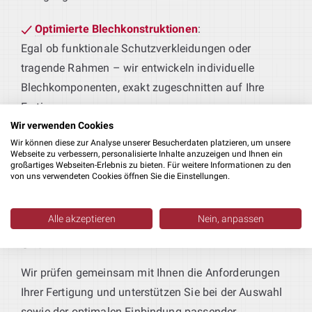
Optimierte Blechkonstruktionen
:
Egal ob funktionale Schutzverkleidungen oder
tragende Rahmen – wir entwickeln individuelle
Blechkomponenten, exakt zugeschnitten auf Ihre
Fertigungsprozesse.
Wir verwenden Cookies
Individuelle Produktionsanlagen
:
Wir können diese zur Analyse unserer Besucherdaten platzieren, um unsere
Webseite zu verbessern, personalisierte Inhalte anzuzeigen und Ihnen ein
Sie liefern das Produkt, wir sorgen für die
großartiges Webseiten-Erlebnis zu bieten. Für weitere Informationen zu den
von uns verwendeten Cookies öffnen Sie die Einstellungen.
maßgeschneiderte Technik. Von der Vormontage bis
zur Weiterverarbeitung realisieren wir durchgängige
Maschinenlösungen – als integraler Bestandteil Ihrer
Alle akzeptieren
Nein, anpassen
Produktionsanlagen individuell
Maschinenbau Konstruktion in Ilshofen
.
geplant
:
Wir prüfen gemeinsam mit Ihnen die Anforderungen
Ihrer Fertigung und unterstützen Sie bei der Auswahl
sowie der optimalen Einbindung passender