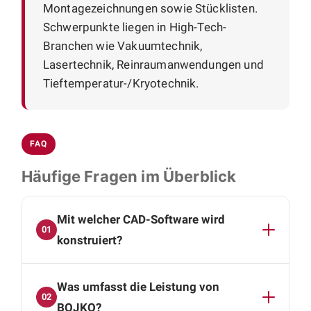
Montagezeichnungen sowie Stücklisten.
Schwerpunkte liegen in High-Tech-
Branchen wie Vakuumtechnik,
Lasertechnik, Reinraumanwendungen und
Tieftemperatur-/Kryotechnik.
FAQ
Häufige Fragen im Überblick
Mit welcher CAD-Software wird
01
konstruiert?
Wir arbeiten mit SolidWorks und Autodesk
Was umfasst die Leistung von
Inventor. Als Ergebnis erhalten Sie vollständige
02
3D-CAD-Daten, Baugruppen- und
BOJKO?