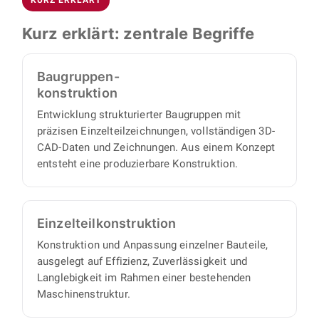
vollständige 3D-CAD-Daten, Baugruppen- und
bis zu fertigungsreifen Unterlagen.
proaktiv und eigenverantwortlich und liefern
Montagezeichnungen, Einzelteilzeichnungen
Kurz erklärt: zentrale Begriffe
Ihnen einen vollständigen Satz an
sowie strukturierte Stücklisten. Damit lassen
Konstruktionsunterlagen, mit minimalem
sich alle Einzelteile und Baugruppen direkt
Abstimmungs- und Aufsichtsaufwand auf Ihrer
Baugruppen-
beschaffen oder fertigen.
Seite.
konstruktion
Entwicklung strukturierter Baugruppen mit
präzisen Einzelteilzeichnungen, vollständigen 3D-
CAD-Daten und Zeichnungen. Aus einem Konzept
entsteht eine produzierbare Konstruktion.
Einzelteil­konstruktion
Konstruktion und Anpassung einzelner Bauteile,
ausgelegt auf Effizienz, Zuverlässigkeit und
Langlebigkeit im Rahmen einer bestehenden
Maschinenstruktur.