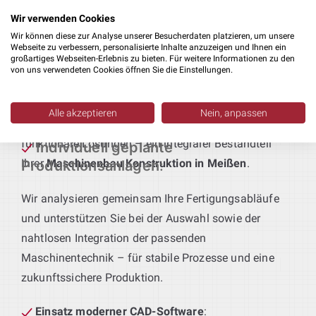
Fertigungsabläufe und Qualitätsstandards
Wir verwenden Cookies
abgestimmt sind.
Wir können diese zur Analyse unserer Besucherdaten platzieren, um unsere
Webseite zu verbessern, personalisierte Inhalte anzuzeigen und Ihnen ein
großartiges Webseiten-Erlebnis zu bieten. Für weitere Informationen zu den
Technik für maßgeschneiderte Produktionslinien
:
von uns verwendeten Cookies öffnen Sie die Einstellungen.
Sie definieren das Produkt – wir liefern die passende
Anlagentechnik. Von der Vorfertigung bis zur
Alle akzeptieren
Nein, anpassen
Endmontage entstehen bei uns durchgängige,
funktionale Lösungen – ein integraler Bestandteil
Individuell geplante
Ihrer
Maschinenbau Konstruktion in Meißen
.
Produktionsanlagen
:
Wir analysieren gemeinsam Ihre Fertigungsabläufe
und unterstützen Sie bei der Auswahl sowie der
nahtlosen Integration der passenden
Maschinentechnik – für stabile Prozesse und eine
zukunftssichere Produktion.
Einsatz moderner CAD-Software
: