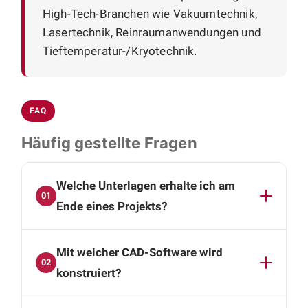
High-Tech-Branchen wie Vakuumtechnik,
Lasertechnik, Reinraumanwendungen und
Tieftemperatur-/Kryotechnik.
FAQ
Häufig gestellte Fragen
Welche Unterlagen erhalte ich am
01
Ende eines Projekts?
Sie erhalten einen vollständigen Satz
Mit welcher CAD-Software wird
technischer Unterlagen aus einer Hand:
02
vollständige 3D-CAD-Daten, Baugruppen- und
konstruiert?
Montagezeichnungen, Einzelteilzeichnungen
Wir arbeiten mit SolidWorks und Autodesk
sowie strukturierte Stücklisten. Damit lassen