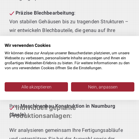
Präzise Blechbearbeitung
:
Von stabilen Gehäusen bis zu tragenden Strukturen –
wir entwickeln Blechbauteile, die genau auf Ihre
Fertigungsabläufe und Qualitätsstandards
Wir verwenden Cookies
abgestimmt sind.
Wir können diese zur Analyse unserer Besucherdaten platzieren, um unsere
Webseite zu verbessern, personalisierte Inhalte anzuzeigen und Ihnen ein
Technik für maßgeschneiderte Produktionslinien
:
großartiges Webseiten-Erlebnis zu bieten. Für weitere Informationen zu den
von uns verwendeten Cookies öffnen Sie die Einstellungen.
Sie definieren das Produkt – wir liefern die passende
Anlagentechnik. Von der Vorfertigung bis zur
Alle akzeptieren
Nein, anpassen
Endmontage entstehen bei uns durchgängige,
funktionale Lösungen – ein integraler Bestandteil
Ihrer
Maschinenbau Konstruktion in Naumburg
Individuell geplante
(Saale)
.
Produktionsanlagen
:
Wir analysieren gemeinsam Ihre Fertigungsabläufe
und unterstützen Sie bei der Auswahl sowie der