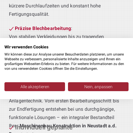
kürzere Durchlaufzeiten und konstant hohe
Fertigungsqualität.
Präzise Blechbearbeitung
:
Von stabilen Verkleidungen bis zu tragenden
Rahmen – wir konstruieren Blechbauteile, die
Wir verwenden Cookies
passgenau an Ihre Fertigungsabläufe und
Wir können diese zur Analyse unserer Besucherdaten platzieren, um unsere
Webseite zu verbessern, personalisierte Inhalte anzuzeigen und Ihnen ein
Qualitätsstandards angepasst sind.
großartiges Webseiten-Erlebnis zu bieten. Für weitere Informationen zu den
von uns verwendeten Cookies öffnen Sie die Einstellungen.
Technik für maßgeschneiderte
Produktionsanlagen
:
Alle akzeptieren
Nein, anpassen
Sie geben das Produkt vor – wir liefern die passende
Anlagentechnik. Vom ersten Bearbeitungsschritt bis
zur Endfertigung entstehen bei uns durchgängige,
funktionale Lösungen – ein integraler Bestandteil
Ihrer
Maschinenbau Konstruktion in Neustadt a.d.
Individuell geplante