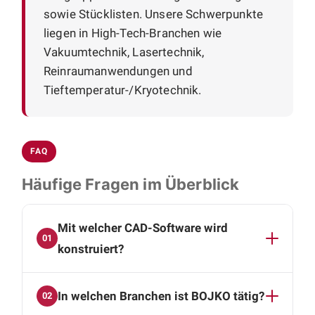
sowie Stücklisten. Unsere Schwerpunkte
liegen in High-Tech-Branchen wie
Vakuumtechnik, Lasertechnik,
Reinraumanwendungen und
Tieftemperatur-/Kryotechnik.
FAQ
Häufige Fragen im Überblick
Mit welcher CAD-Software wird
01
konstruiert?
Wir arbeiten mit SolidWorks und Autodesk
In welchen Branchen ist BOJKO tätig?
02
Inventor. Als Ergebnis erhalten Sie vollständige