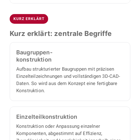
Montagezeichnungen, Einzelteilzeichnungen
mit minimalem Abstimmungs- und
Der Schwerpunkt liegt auf High-Tech-Branchen
sowie strukturierte Stücklisten, also alle
Aufsichtsaufwand auf Ihrer Seite.
wie Vakuumtechnik, Lasertechnik,
Unterlagen, mit denen sich Einzelteile und
KURZ ERKLÄRT
Reinraumanwendungen und
Baugruppen beschaffen oder fertigen lassen.
Tieftemperatur-/Kryotechnik. Darüber hinaus
Kurz erklärt: zentrale Begriffe
konstruieren wir für Sondermaschinenbau,
Automatisierung sowie Förder- und
Baugruppen-
Handhabungstechnik.
konstruktion
Aufbau strukturierter Baugruppen mit präzisen
Einzelteilzeichnungen und vollständigen 3D-CAD-
Daten. So wird aus dem Konzept eine fertigbare
Konstruktion.
Einzelteil­konstruktion
Konstruktion oder Anpassung einzelner
Komponenten, abgestimmt auf Effizienz,