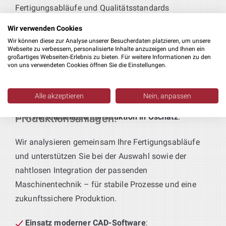
Fertigungsabläufe und Qualitätsstandards
abgestimmt sind.
Wir verwenden Cookies
Wir können diese zur Analyse unserer Besucherdaten platzieren, um unsere
Technik für maßgeschneiderte Produktionslinien
:
Webseite zu verbessern, personalisierte Inhalte anzuzeigen und Ihnen ein
großartiges Webseiten-Erlebnis zu bieten. Für weitere Informationen zu den
Sie definieren das Produkt – wir liefern die passende
von uns verwendeten Cookies öffnen Sie die Einstellungen.
Anlagentechnik. Von der Vorfertigung bis zur
Endmontage entstehen bei uns durchgängige,
Alle akzeptieren
Nein, anpassen
funktionale Lösungen – ein integraler Bestandteil
Individuell geplante
Ihrer
Maschinenbau Konstruktion in Oschatz
.
Produktionsanlagen
:
Wir analysieren gemeinsam Ihre Fertigungsabläufe
und unterstützen Sie bei der Auswahl sowie der
nahtlosen Integration der passenden
Maschinentechnik – für stabile Prozesse und eine
zukunftssichere Produktion.
Einsatz moderner CAD-Software
: