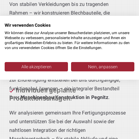
Von stabilen Verkleidungen bis zu tragenden
Rahmen – wir konstruieren Blechbauteile, die
passgenau an Ihre Fertigungsabläufe und
Wir verwenden Cookies
Qualitätsstandards angepasst sind.
Wir können diese zur Analyse unserer Besucherdaten platzieren, um unsere
Webseite zu verbessern, personalisierte Inhalte anzuzeigen und Ihnen ein
großartiges Webseiten-Erlebnis zu bieten. Für weitere Informationen zu den
Technik für maßgeschneiderte
von uns verwendeten Cookies öffnen Sie die Einstellungen.
Produktionsanlagen
:
Sie geben das Produkt vor – wir liefern die passende
Alle akzeptieren
Nein, anpassen
Anlagentechnik. Vom ersten Bearbeitungsschritt bis
zur Endfertigung entstehen bei uns durchgängige,
funktionale Lösungen – ein integraler Bestandteil
Individuell geplante
Ihrer
Maschinenbau Konstruktion in Pegnitz
.
Produktionsanlagen
:
Wir analysieren gemeinsam Ihre Fertigungsprozesse
und unterstützen Sie bei der Auswahl sowie der
nahtlosen Integration der richtigen
Maschinentechnik – für stabile Abläufe und eine