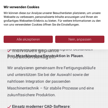
Fertigungsabläufe und Qualitätsstandards
Wir verwenden Cookies
abgestimmt sind.
Wir können diese zur Analyse unserer Besucherdaten platzieren, um unsere
Webseite zu verbessern, personalisierte Inhalte anzuzeigen und Ihnen ein
großartiges Webseiten-Erlebnis zu bieten. Für weitere Informationen zu den
Technik für maßgeschneiderte Produktionslinien
:
von uns verwendeten Cookies öffnen Sie die Einstellungen.
Sie definieren das Produkt – wir liefern die passende
Anlagentechnik. Von der Vorfertigung bis zur
Alle akzeptieren
Nein, anpassen
Endmontage entstehen bei uns durchgängige,
funktionale Lösungen – ein integraler Bestandteil
Individuell geplante
Ihrer
Maschinenbau Konstruktion in Plauen
.
Produktionsanlagen
:
Wir analysieren gemeinsam Ihre Fertigungsabläufe
und unterstützen Sie bei der Auswahl sowie der
nahtlosen Integration der passenden
Maschinentechnik – für stabile Prozesse und eine
zukunftssichere Produktion.
Einsatz moderner CAD-Software
: