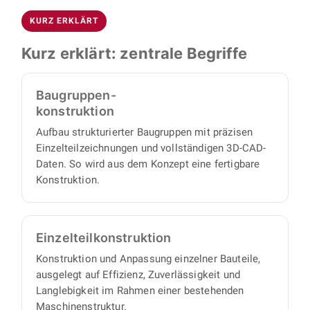
Anpassungskonstruktion bis zu
Branchen: Vakuumtechnik, Lasertechnik,
Blechkonstruktion, Stücklisten und
KURZ ERKLÄRT
Reinraumanwendungen und
Zeichnungen, durchgängig von der ersten Idee
Tieftemperatur-/Kryotechnik. Ergänzend
Kurz erklärt: zentrale Begriffe
bis zu fertigungsreifen Unterlagen.
konstruieren wir für Sondermaschinenbau,
Automatisierung sowie Förder- und
Baugruppen-
Handhabungstechnik.
konstruktion
Aufbau strukturierter Baugruppen mit präzisen
Einzelteilzeichnungen und vollständigen 3D-CAD-
Daten. So wird aus dem Konzept eine fertigbare
Konstruktion.
Einzelteil­konstruktion
Konstruktion und Anpassung einzelner Bauteile,
ausgelegt auf Effizienz, Zuverlässigkeit und
Langlebigkeit im Rahmen einer bestehenden
Maschinenstruktur.