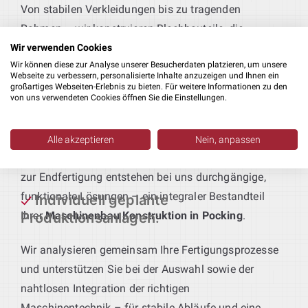
Von stabilen Verkleidungen bis zu tragenden
Rahmen – wir konstruieren Blechbauteile, die
passgenau an Ihre Fertigungsabläufe und
Wir verwenden Cookies
Wir können diese zur Analyse unserer Besucherdaten platzieren, um unsere
Qualitätsstandards angepasst sind.
Webseite zu verbessern, personalisierte Inhalte anzuzeigen und Ihnen ein
großartiges Webseiten-Erlebnis zu bieten. Für weitere Informationen zu den
von uns verwendeten Cookies öffnen Sie die Einstellungen.
Technik für maßgeschneiderte
Produktionsanlagen
:
Sie geben das Produkt vor – wir liefern die passende
Alle akzeptieren
Nein, anpassen
Anlagentechnik. Vom ersten Bearbeitungsschritt bis
zur Endfertigung entstehen bei uns durchgängige,
funktionale Lösungen – ein integraler Bestandteil
Individuell geplante
Ihrer
Maschinenbau Konstruktion in Pocking
.
Produktionsanlagen
:
Wir analysieren gemeinsam Ihre Fertigungsprozesse
und unterstützen Sie bei der Auswahl sowie der
nahtlosen Integration der richtigen
Maschinentechnik – für stabile Abläufe und eine