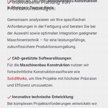
Lösungen als Teil Ihrer
Maschinenbau Konstruktion
Individuelle Planung von
in Rheingau-Taunus-Kreis
.
Produktionsanlagen
:
Gemeinsam analysieren wir Ihre spezifischen
Anforderungen in der Fertigung und beraten Sie bei
der Auswahl sowie optimalen Integration geeigneter
Maschinentechnik – für eine leistungsfähige,
zukunftssichere Produktionsumgebung.
CAD-gestützte Softwarelösungen
:
Für die
Maschinenbau Konstruktion
nutzen wir
fortschrittliche Konstruktionssoftware wie
SolidWorks
, um Ihre Projekte mit höchster Präzision
und Effizienz umzusetzen.
Innovative technische Entwicklung
:
Bei komplexen Projektanforderungen entwickeln wir