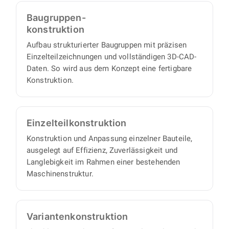
sich alle Einzelteile und Baugruppen direkt
Baugruppen-
beschaffen oder fertigen.
konstruktion
Aufbau strukturierter Baugruppen mit präzisen
Einzelteilzeichnungen und vollständigen 3D-CAD-
Daten. So wird aus dem Konzept eine fertigbare
Konstruktion.
Einzelteil­konstruktion
Konstruktion und Anpassung einzelner Bauteile,
ausgelegt auf Effizienz, Zuverlässigkeit und
Langlebigkeit im Rahmen einer bestehenden
Maschinenstruktur.
Varianten­konstruktion