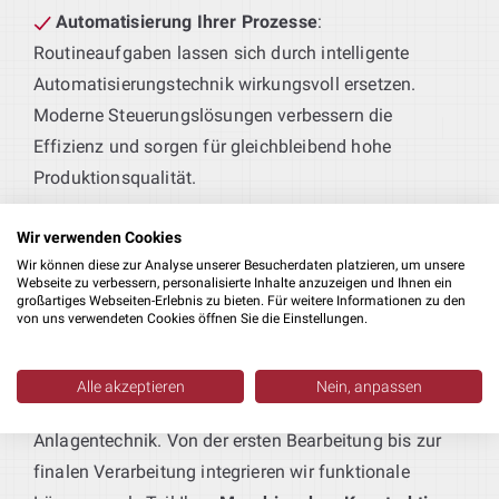
Automatisierung Ihrer Prozesse
:
Routineaufgaben lassen sich durch intelligente
Automatisierungstechnik wirkungsvoll ersetzen.
Moderne Steuerungslösungen verbessern die
Effizienz und sorgen für gleichbleibend hohe
Produktionsqualität.
Effiziente Blechkonstruktionen
:
Wir verwenden Cookies
Ob schützende Gehäuse oder tragende Strukturen –
Wir können diese zur Analyse unserer Besucherdaten platzieren, um unsere
Webseite zu verbessern, personalisierte Inhalte anzuzeigen und Ihnen ein
wir entwickeln passgenaue Blechteile, die exakt auf
großartiges Webseiten-Erlebnis zu bieten. Für weitere Informationen zu den
von uns verwendeten Cookies öffnen Sie die Einstellungen.
Ihre Produktionsanforderungen zugeschnitten sind.
Produktionsmaschinen nach Maß
:
Alle akzeptieren
Nein, anpassen
Sie liefern das Produkt – wir die passende
Anlagentechnik. Von der ersten Bearbeitung bis zur
finalen Verarbeitung integrieren wir funktionale