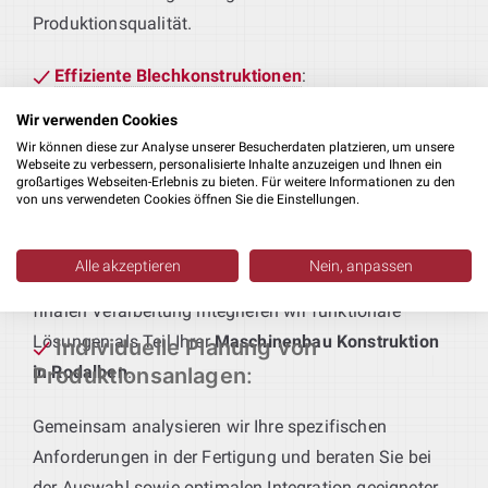
Produktionsqualität.
Effiziente Blechkonstruktionen
:
Ob schützende Gehäuse oder tragende Strukturen –
Wir verwenden Cookies
wir entwickeln passgenaue Blechteile, die exakt auf
Wir können diese zur Analyse unserer Besucherdaten platzieren, um unsere
Webseite zu verbessern, personalisierte Inhalte anzuzeigen und Ihnen ein
Ihre Produktionsanforderungen zugeschnitten sind.
großartiges Webseiten-Erlebnis zu bieten. Für weitere Informationen zu den
von uns verwendeten Cookies öffnen Sie die Einstellungen.
Produktionsmaschinen nach Maß
:
Sie liefern das Produkt – wir die passende
Alle akzeptieren
Nein, anpassen
Anlagentechnik. Von der ersten Bearbeitung bis zur
finalen Verarbeitung integrieren wir funktionale
Lösungen als Teil Ihrer
Maschinenbau Konstruktion
Individuelle Planung von
in Rodalben
.
Produktionsanlagen
:
Gemeinsam analysieren wir Ihre spezifischen
Anforderungen in der Fertigung und beraten Sie bei
der Auswahl sowie optimalen Integration geeigneter