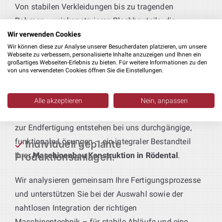
Von stabilen Verkleidungen bis zu tragenden
Rahmen – wir konstruieren Blechbauteile, die
passgenau an Ihre Fertigungsabläufe und
Wir verwenden Cookies
Wir können diese zur Analyse unserer Besucherdaten platzieren, um unsere
Qualitätsstandards angepasst sind.
Webseite zu verbessern, personalisierte Inhalte anzuzeigen und Ihnen ein
großartiges Webseiten-Erlebnis zu bieten. Für weitere Informationen zu den
von uns verwendeten Cookies öffnen Sie die Einstellungen.
Technik für maßgeschneiderte
Produktionsanlagen
:
Sie geben das Produkt vor – wir liefern die passende
Alle akzeptieren
Nein, anpassen
Anlagentechnik. Vom ersten Bearbeitungsschritt bis
zur Endfertigung entstehen bei uns durchgängige,
funktionale Lösungen – ein integraler Bestandteil
Individuell geplante
Ihrer
Maschinenbau Konstruktion in Rödental
.
Produktionsanlagen
:
Wir analysieren gemeinsam Ihre Fertigungsprozesse
und unterstützen Sie bei der Auswahl sowie der
nahtlosen Integration der richtigen
Maschinentechnik – für stabile Abläufe und eine