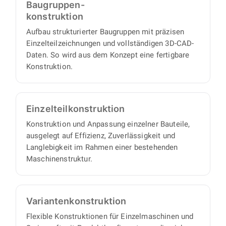
Baugruppen-
bis zu fertigungsreifen Unterlagen.
eigenverantwortlich und liefern einen
konstruktion
vollständigen Satz an Konstruktionsunterlagen,
Aufbau strukturierter Baugruppen mit präzisen
mit minimalem Abstimmungs- und
Einzelteilzeichnungen und vollständigen 3D-CAD-
Aufsichtsaufwand auf Ihrer Seite.
Daten. So wird aus dem Konzept eine fertigbare
Konstruktion.
Einzelteil­konstruktion
Konstruktion und Anpassung einzelner Bauteile,
ausgelegt auf Effizienz, Zuverlässigkeit und
Langlebigkeit im Rahmen einer bestehenden
Maschinenstruktur.
Varianten­konstruktion
Flexible Konstruktionen für Einzelmaschinen und