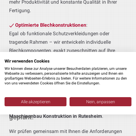
mehr Produktivität und konstante Qualität in Ihrer
Fertigung.
Optimierte Blechkonstruktionen
:
Egal ob funktionale Schutzverkleidungen oder
tragende Rahmen – wir entwickeln individuelle
Blechkomponenten, exakt zugeschnitten auf Ihre
Fertigungsprozesse.
Wir verwenden Cookies
Wir können diese zur Analyse unserer Besucherdaten platzieren, um unsere
Individuelle Produktionsanlagen
:
Webseite zu verbessern, personalisierte Inhalte anzuzeigen und Ihnen ein
großartiges Webseiten-Erlebnis zu bieten. Für weitere Informationen zu den
Sie liefern das Produkt, wir sorgen für die
von uns verwendeten Cookies öffnen Sie die Einstellungen.
maßgeschneiderte Technik. Von der Vormontage bis
zur Weiterverarbeitung realisieren wir durchgängige
Alle akzeptieren
Nein, anpassen
Maschinenlösungen – als integraler Bestandteil Ihrer
Produktionsanlagen individuell
Maschinenbau Konstruktion in Rutesheim
.
geplant
:
Wir prüfen gemeinsam mit Ihnen die Anforderungen