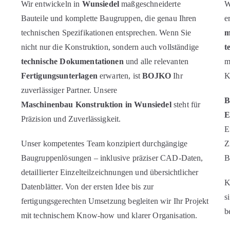
Wir entwickeln in
Wunsiedel
maßgeschneiderte
W
Bauteile und komplette Baugruppen, die genau Ihren
e
technischen Spezifikationen entsprechen. Wenn Sie
m
nicht nur die Konstruktion, sondern auch vollständige
t
technische Dokumentationen
und alle relevanten
m
Fertigungsunterlagen
erwarten, ist
BOJKO
Ihr
K
zuverlässiger Partner. Unsere
Maschinenbau Konstruktion in Wunsiedel
steht für
E
Präzision und Zuverlässigkeit.
E
Unser kompetentes Team konzipiert durchgängige
Z
Baugruppenlösungen – inklusive präziser CAD‑Daten,
B
detaillierter Einzelteilzeichnungen und übersichtlicher
K
Datenblätter. Von der ersten Idee bis zur
s
fertigungsgerechten Umsetzung begleiten wir Ihr Projekt
b
mit technischem Know‑how und klarer Organisation.