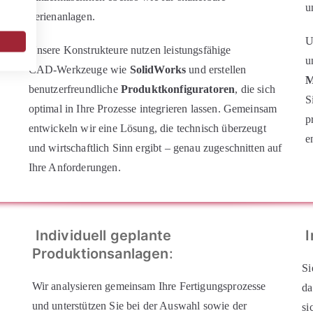
u
Serienanlagen.
U
nd
Unsere Konstrukteure nutzen leistungsfähige
u
CAD‑Werkzeuge wie
SolidWorks
und erstellen
M
benutzerfreundliche
Produktkonfiguratoren
, die sich
S
optimal in Ihre Prozesse integrieren lassen. Gemeinsam
p
entwickeln wir eine Lösung, die technisch überzeugt
e
und wirtschaftlich Sinn ergibt – genau zugeschnitten auf
Ihre Anforderungen.
Individuell geplante
I
Produktionsanlagen
:
Si
Wir analysieren gemeinsam Ihre Fertigungsprozesse
da
und unterstützen Sie bei der Auswahl sowie der
si