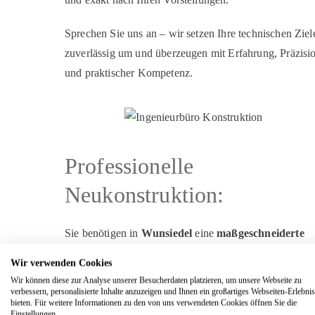
Sprechen Sie uns an – wir setzen Ihre technischen Ziel
zuverlässig um und überzeugen mit Erfahrung, Präzisi
und praktischer Kompetenz.
Professionelle
Neukonstruktion:
Sie benötigen in
Wunsiedel
eine
maßgeschneiderte
Maschinenlösung
, die exakt Ihren technischen
Wir verwenden Cookies
Anforderungen entspricht?
BOJKO
entwickelt
Wir können diese zur Analyse unserer Besucherdaten platzieren, um unsere Webseite zu
wirtschaftliche, funktionale und bewährte
verbessern, personalisierte Inhalte anzuzeigen und Ihnen ein großartiges Webseiten-Erlebnis
bieten. Für weitere Informationen zu den von uns verwendeten Cookies öffnen Sie die
Konstruktionen für die
Einzelteilentwicklung
.
Einstellungen.