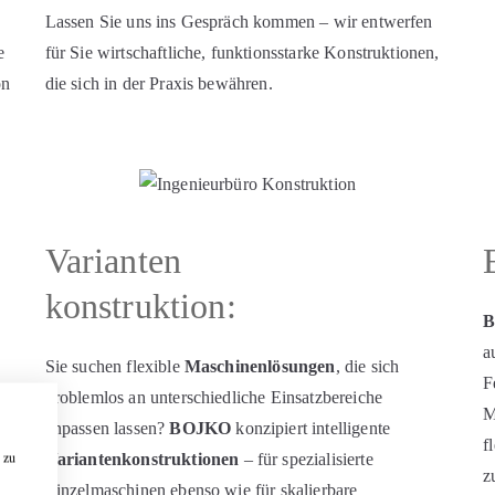
Lassen Sie uns ins Gespräch kommen – wir entwerfen
e
für Sie wirtschaftliche, funktionsstarke Konstruktionen,
on
die sich in der Praxis bewähren.
Varianten
konstruktion:
a
Sie suchen flexible
Maschinenlösungen
, die sich
F
problemlos an unterschiedliche Einsatzbereiche
M
anpassen lassen?
BOJKO
konzipiert intelligente
f
Variantenkonstruktionen
– für spezialisierte
 zu
z
Einzelmaschinen ebenso wie für skalierbare