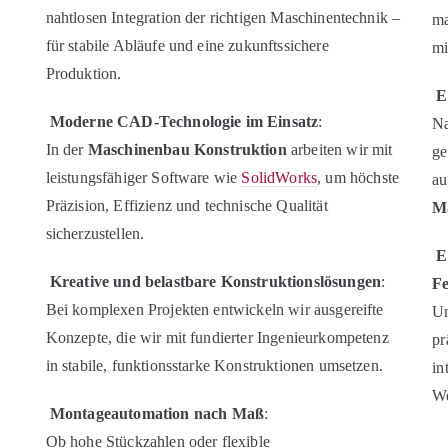
nahtlosen Integration der richtigen Maschinentechnik –
ma
für stabile Abläufe und eine zukunftssichere
mi
Produktion.
E
Moderne CAD-Technologie im Einsatz
:
Na
In der
Maschinenbau Konstruktion
arbeiten wir mit
ge
leistungsfähiger Software wie
SolidWorks
, um höchste
au
,
Präzision, Effizienz und technische Qualität
Ma
sicherzustellen.
E
Kreative und belastbare Konstruktionslösungen
:
Fe
Bei komplexen Projekten entwickeln wir ausgereifte
Un
Konzepte, die wir mit fundierter Ingenieurkompetenz
pr
in stabile, funktionsstarke Konstruktionen umsetzen.
in
We
Montageautomation nach Maß
:
Ob hohe Stückzahlen oder flexible