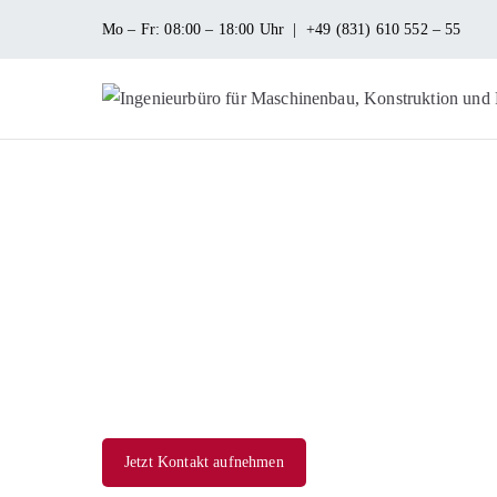
Zum
Mo – Fr: 08:00 – 18:00 Uhr | +49 (831) 610 552 – 55
Inhalt
springen
MASCHINENBAU KONS
Wunsiedel
UNSERE LEISTUNGEN
IM ÜBERBLICK
Jetzt Kontakt aufnehmen