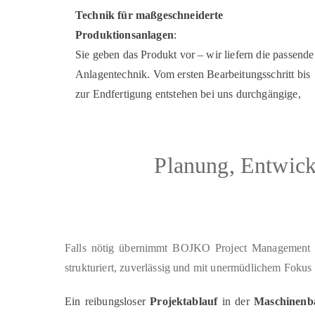
Technik für maßgeschneiderte
Produktionsanlagen
:
Sie geben das Produkt vor – wir liefern die passende
Anlagentechnik. Vom ersten Bearbeitungsschritt bis
zur Endfertigung entstehen bei uns durchgängige,
funktionale Lösungen – ein integraler Bestandteil Ihr
Maschinenbau Konstruktion in Wunsiedel
.
Planung, Entwic
Falls nötig übernimmt BOJKO Project Management d
strukturiert, zuverlässig und mit unermüdlichem Fokus 
Ein reibungsloser
Projektablauf
in der
Maschinenb