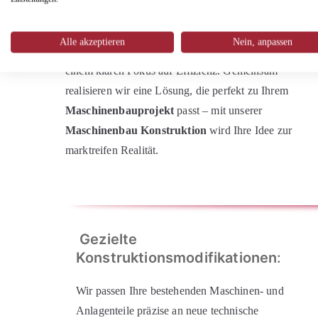
Vom ersten Konzept bis zur finalen Umsetzung
Alle akzeptieren
Nein, anpassen
begleiten wir Sie mit fundiertem technischen Wissen u
einem klaren Fokus auf Effizienz. Gemeinsam
realisieren wir eine Lösung, die perfekt zu Ihrem
Maschinenbauprojekt
passt – mit unserer
Maschinenbau Konstruktion
wird Ihre Idee zur
marktreifen Realität.
Gezielte
Konstruktionsmodifikationen
:
Wir passen Ihre bestehenden Maschinen- und
Anlagenteile präzise an neue technische