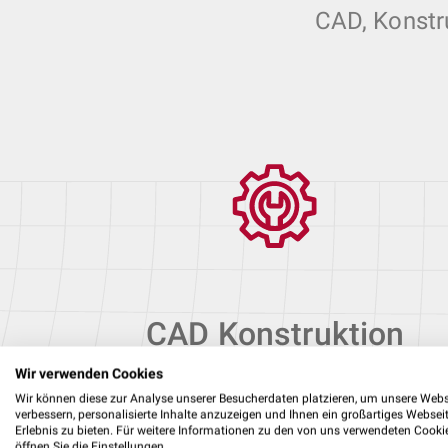
CAD, Konstr
CAD Konstruktion
Wir verwenden Cookies
Wir können diese zur Analyse unserer Besucherdaten platzieren, um unsere Webs
Mit
SolidWorks
und
Autodesk Inventor
verbessern, personalisierte Inhalte anzuzeigen und Ihnen ein großartiges Websei
Erlebnis zu bieten. Für weitere Informationen zu den von uns verwendeten Cooki
erstellen wir 3D Modelle, Baugruppen,
öffnen Sie die Einstellungen.