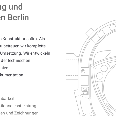
ing und
n Berlin
s Konstruktionsbüro. Als
 betreuen wir komplette
r Umsetzung. Wir entwickeln
 der technischen
usive
okumentation.
hbarkeit
ionsdienstleistung
pen und Zeichnungen