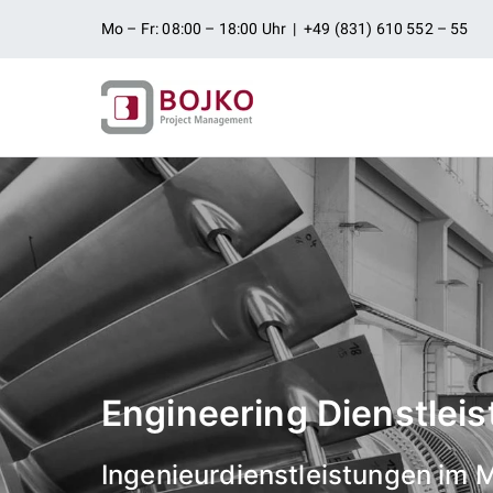
Zum
Mo – Fr: 08:00 – 18:00 Uhr | +49 (831) 610 552 – 55
Inhalt
springen
Ingenieurbü
Ingenieurdienstleistungen aus
Projektman
Engineering Dienstlei
Ingenieurdienstleistungen im 