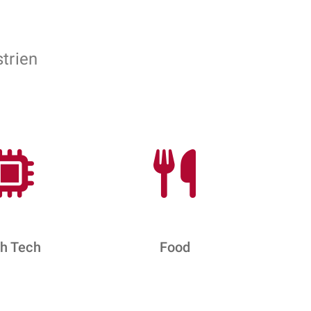
trien
h Tech
Food