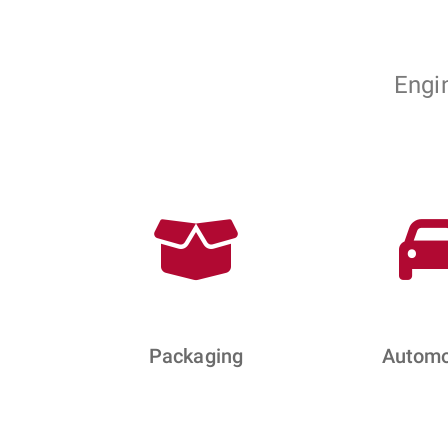
Engi
Packaging
Automo