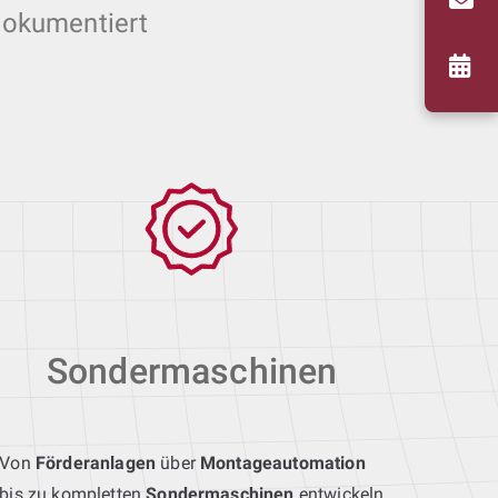
dokumentiert
Sondermaschinen
Von
Förderanlagen
über
Montageautomation
bis zu kompletten
Sondermaschinen
entwickeln