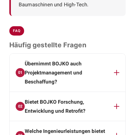
Baumaschinen und High-Tech.
FAQ
Häufig gestellte Fragen
Übernimmt BOJKO auch
Projektmanagement und
01
Beschaffung?
Ja. Neben der technischen Ausarbeitung
Bietet BOJKO Forschung,
übernehmen wir auf Wunsch das komplette
02
Projektmanagement inklusive
Entwicklung und Retrofit?
Lieferantensteuerung, Beschaffung, Logistik
Ja. Wir entwickeln Neukonstruktionen,
und Dokumentation. Einen eigenen
Welche Ingenieurleistungen bietet
Prototypen, Varianten und Anpassungen und
Projektmanager benötigen Sie nicht.