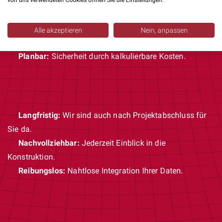
von uns verwendeten Cookies öffnen Sie die Einstellungen.
Ergebnisorientiert:
Unsere Arbeit ist erst beendet,
wenn Sie zufrieden sind.
Alle akzeptieren
Nein, anpassen
Transparent:
Sie zahlen nur für geleistete Stunden.
Planbar:
Sicherheit durch kalkulierbare Kosten.
Langfristig:
Wir sind auch nach Projektabschluss für
Sie da.
Nachvollziehbar:
Jederzeit Einblick in die
Konstruktion.
Reibungslos:
Nahtlose Integration Ihrer Daten.