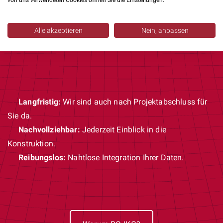
Ergebnisorientiert:
Unsere Arbeit ist erst beendet,
von uns verwendeten Cookies öffnen Sie die Einstellungen.
wenn Sie zufrieden sind.
Transparent:
Sie zahlen nur für geleistete Stunden.
Alle akzeptieren
Nein, anpassen
Planbar:
Sicherheit durch kalkulierbare Kosten.
Langfristig:
Wir sind auch nach Projektabschluss für
Sie da.
Nachvollziehbar:
Jederzeit Einblick in die
Konstruktion.
Reibungslos:
Nahtlose Integration Ihrer Daten.