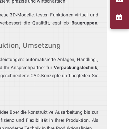
ient, präzise und wirtschaftlich.
treue 3D‑Modelle, testen Funktionen virtuell und
 verbessert die Qualität, egal ob
Baugruppen
,
uktion, Umsetzung
leistungen: automatisierte Anlagen, Handling‑,
d Ihr Ansprechpartner für
Verpackungstechnik
,
aßgeschneiderte CAD‑Konzepte und begleiten Sie
Idee über die konstruktive Ausarbeitung bis zur
ienz und Flexibilität in Ihrer Produktion. Als
n moderne Technik in Ihre Produktionslinien.