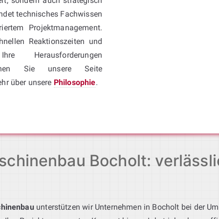
ert, sondern auch strategisch
ndet technisches Fachwissen
riertem Projektmanagement.
chnellen Reaktionszeiten und
re Herausforderungen
hen Sie unsere Seite
ehr über unsere
Philosophie
.
chinenbau Bocholt: verlässli
chinenbau
unterstützen wir Unternehmen in Bocholt bei der U