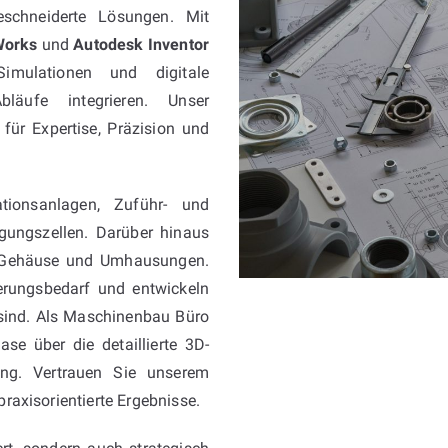
eschneiderte Lösungen. Mit
Works
und
Autodesk Inventor
Simulationen und digitale
läufe integrieren. Unser
 für Expertise, Präzision und
tionsanlagen, Zuführ- und
igungszellen. Darüber hinaus
Gehäuse und Umhausungen.
ierungsbedarf und entwickeln
h sind. Als Maschinenbau Büro
se über die detaillierte 3D-
ung. Vertrauen Sie unserem
praxisorientierte Ergebnisse.