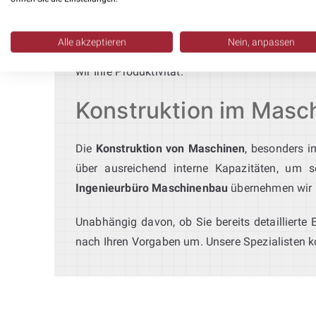
Wir sind branchenübergreifend aktiv: vom 
Alle akzeptieren
Nein, anpassen
3D Konstruktionen
, entwerfen Automatisieru
wir Ihre Produktivität.
Konstruktion im Masch
Die
Konstruktion von Maschinen
, besonders 
über ausreichend interne Kapazitäten, um so
Ingenieurbüro Maschinenbau
übernehmen wir k
Unabhängig davon, ob Sie bereits detaillierte
nach Ihren Vorgaben um. Unsere Spezialisten k