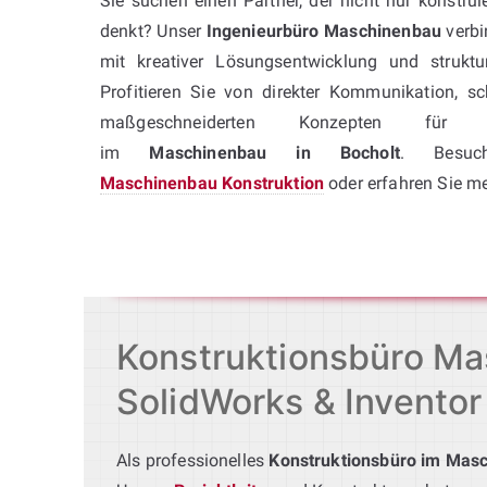
Sie suchen einen Partner, der nicht nur konstrui
denkt? Unser
Ingenieurbüro Maschinenbau
verbi
mit kreativer Lösungsentwicklung und struktu
Profitieren Sie von direkter Kommunikation, s
maßgeschneiderten Konzepten für Ih
im
Maschinenbau in Bocholt
. Besuc
Maschinenbau Konstruktion
oder erfahren Sie m
Konstruktionsbüro Mas
SolidWorks & Inventor
Als professionelles
Konstruktionsbüro im Mas