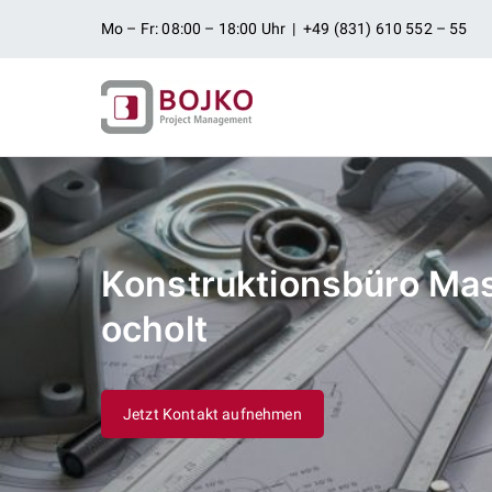
Zum
Mo – Fr: 08:00 – 18:00 Uhr | +49 (831) 610 552 – 55
Inhalt
springen
Ingenieurbü
Ingenieurdienstleistungen aus
Projektman
Konstruktionsbüro Ma
ocholt
Jetzt Kontakt aufnehmen