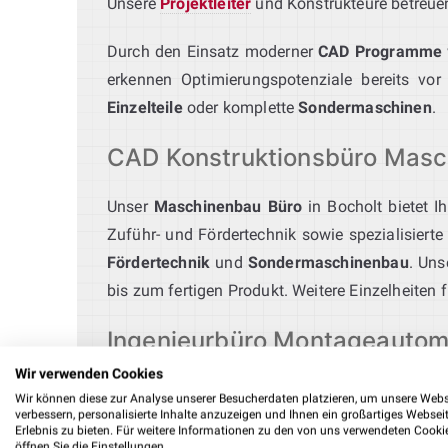
Unsere
Projektleiter
und Konstrukteure betreuen 
Durch den Einsatz moderner
CAD Programme
erkennen Optimierungspotenziale bereits vor 
Einzelteile
oder komplette
Sondermaschinen
.
CAD Konstruktionsbüro Masch
Unser
Maschinenbau Büro
in Bocholt bietet I
Zuführ- und Fördertechnik sowie spezialisiert
Fördertechnik
und
Sondermaschinenbau
. Uns
bis zum fertigen Produkt. Weitere Einzelheiten 
Ingenieurbüro Montageautom
Wir verwenden Cookies
Unser
Ingenieurbüro für Montageautomation
p
Wir können diese zur Analyse unserer Besucherdaten platzieren, um unsere Webs
verbessern, personalisierte Inhalte anzuzeigen und Ihnen ein großartiges Websei
Integration in vorhandene Systeme. Mit Roboti
Erlebnis zu bieten. Für weitere Informationen zu den von uns verwendeten Cooki
erfahrenes
Konstruktionsbüro Maschinenbau B
öffnen Sie die Einstellungen.