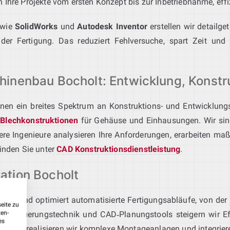
Ihre Projekte vom ersten Konzept bis zur Inbetriebnahme, effiz
wie
SolidWorks
und
Autodesk Inventor
erstellen wir detailge
der Fertigung. Das reduziert Fehlversuche, spart Zeit und
inenbau Bocholt: Entwicklung, Konstr
hnen ein breites Spektrum an Konstruktions- und Entwicklungs
e
Blechkonstruktionen
für Gehäuse und Einhausungen. Wir sin
ere Ingenieure analysieren Ihre Anforderungen, erarbeiten m
finden Sie unter
CAD Konstruktionsdienstleistung
.
ation Bocholt
lant und optimiert automatisierte Fertigungsabläufe, von der 
eite zu
ten-
k, Steuerungstechnik und CAD‑Planungstools steigern wir Effiz
es
ocholt
realisieren wir komplexe Montageanlagen und integriere