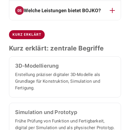
Einzelteile und Baugruppen direkt beschaffen
Ja. Wir konstruieren automatisierte
Welche Leistungen bietet BOJKO?
oder fertigen lassen.
05
Montagesysteme, Zuführ- und Fördertechnik
sowie Lösungen zur Roboterintegration.
Unser Spektrum reicht von CAD-Konstruktion
Ergänzend entwerfen wir widerstandsfähige
und 3D-Modellierung über Simulationen und
Blechkonstruktionen für Gehäuse und
KURZ ERKLÄRT
Prototypen bis zu automatisierten
Abdeckungen.
Montagesystemen, Zuführ- und Fördertechnik,
Kurz erklärt: zentrale Begriffe
Roboterintegration sowie robusten
Blechkonstruktionen für Gehäuse und
3D-Modellierung
Abdeckungen.
Erstellung präziser digitaler 3D-Modelle als
Grundlage für Konstruktion, Simulation und
Fertigung.
Simulation und Prototyp
Frühe Prüfung von Funktion und Fertigbarkeit,
digital per Simulation und als physischer Prototyp.