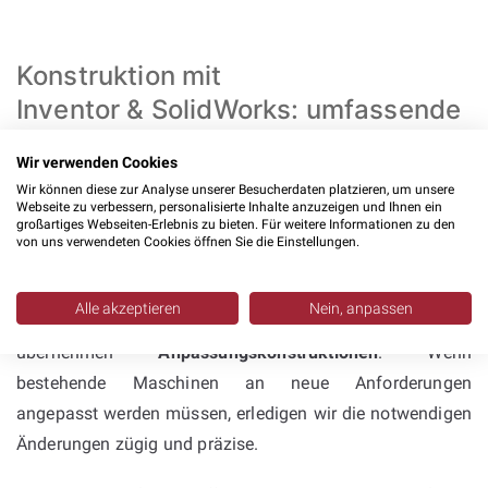
Konstruktion mit
Inventor & SolidWorks: umfassende
Kompetenz im
Wir verwenden Cookies
Sondermaschinenbau
Wir können diese zur Analyse unserer Besucherdaten platzieren, um unsere
Webseite zu verbessern, personalisierte Inhalte anzuzeigen und Ihnen ein
großartiges Webseiten-Erlebnis zu bieten. Für weitere Informationen zu den
Unsere
Konstruktionsleistungen
decken den gesamten
von uns verwendeten Cookies öffnen Sie die Einstellungen.
Maschinenbau ab. Wir konzipieren
Einzelteilkonstruktionen
, erstellen
Alle akzeptieren
Nein, anpassen
Baugruppenkonstruktionen
, entwickeln Varianten und
übernehmen
Anpassungskonstruktionen
. Wenn
bestehende Maschinen an neue Anforderungen
angepasst werden müssen, erledigen wir die notwendigen
Änderungen zügig und präzise.