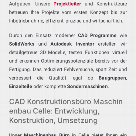
Aufgaben. Unsere
Projektleiter
und Konstrukteure
betreuen Ihre Projekte vom ersten Konzept bis zur
Inbetriebnahme, effizient, präzise und wirtschaftlich.
Durch den Einsatz moderner
CAD Programme
wie
SolidWorks
und
Autodesk Inventor
erstellen wir
detailgetreue 3D‑Modelle, testen Funktionen virtuell
und erkennen Optimierungspotenziale bereits vor der
Fertigung. Das reduziert Fehlversuche, spart Zeit und
verbessert die Qualität, egal ob
Baugruppen
,
Einzelteile
oder komplette
Sondermaschinen
.
CAD Konstruktionsbüro Maschin
enbau Celle: Entwicklung,
Konstruktion, Umsetzung
Unser
Maschinenbau Büro
in Celle bietet Ihnen ein