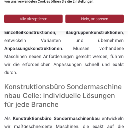
Sondermaschinenbau
von uns verwendeten Cookies öffnen Sie die Einstellungen.
Unsere
Konstruktionsleistungen
decken das gesamte
Alle akzeptieren
Nein, anpassen
Spektrum des Maschinenbaus ab. Wir erstellen
Einzelteilkonstruktionen
,
Baugruppenkonstruktionen
,
entwickeln Varianten und übernehmen
Anpassungskonstruktionen
. Müssen vorhandene
Maschinen neuen Anforderungen gerecht werden, führen
wir die erforderlichen Anpassungen schnell und exakt
durch.
Konstruktionsbüro Sondermaschine
nbau Celle: individuelle Lösungen
für jede Branche
Als
Konstruktionsbüro Sondermaschinenbau
entwickeln
wir maßgeschneiderte Maschinen, die exakt auf die