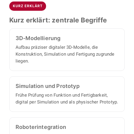
Inventor erstellen wir präzise 3D-Modelle,
Abdeckungen.
KURZ ERKLÄRT
Simulationen und Prototypen, die sich nahtlos
in Ihre Betriebsabläufe einfügen. So sichern wir
Kurz erklärt: zentrale Begriffe
Funktion und Fertigbarkeit früh ab.
3D-Modellierung
Aufbau präziser digitaler 3D-Modelle, die
Konstruktion, Simulation und Fertigung zugrunde
liegen.
Simulation und Prototyp
Frühe Prüfung von Funktion und Fertigbarkeit,
digital per Simulation und als physischer Prototyp.
Roboter­integration