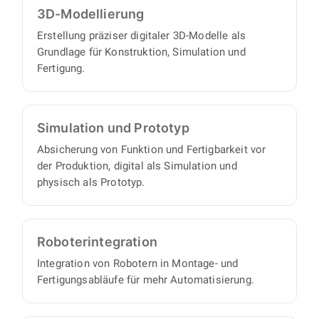
proaktiv und eigenverantwortlich und liefern
3D-Modellierung
oder fertigen lassen.
Ihnen einen vollständigen Satz an
Erstellung präziser digitaler 3D-Modelle als
Konstruktionsunterlagen, mit minimalem
Grundlage für Konstruktion, Simulation und
Abstimmungs- und Aufsichtsaufwand auf Ihrer
Fertigung.
Seite.
Simulation und Prototyp
Absicherung von Funktion und Fertigbarkeit vor
der Produktion, digital als Simulation und
physisch als Prototyp.
Roboter­integration
Integration von Robotern in Montage- und
Fertigungsabläufe für mehr Automatisierung.