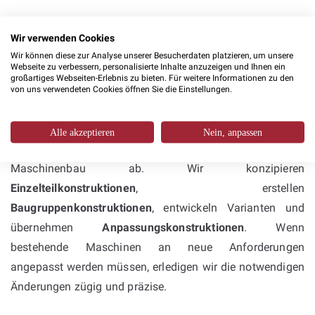
Wir verwenden Cookies
Konstruktion mit
Wir können diese zur Analyse unserer Besucherdaten platzieren, um unsere
Inventor & SolidWorks: umfassende
Webseite zu verbessern, personalisierte Inhalte anzuzeigen und Ihnen ein
großartiges Webseiten-Erlebnis zu bieten. Für weitere Informationen zu den
Kompetenz im
von uns verwendeten Cookies öffnen Sie die Einstellungen.
Sondermaschinenbau
Alle akzeptieren
Nein, anpassen
Unsere
Konstruktionsleistungen
decken den gesamten
Maschinenbau ab. Wir konzipieren
Einzelteilkonstruktionen
, erstellen
Baugruppenkonstruktionen
, entwickeln Varianten und
übernehmen
Anpassungskonstruktionen
. Wenn
bestehende Maschinen an neue Anforderungen
angepasst werden müssen, erledigen wir die notwendigen
Änderungen zügig und präzise.