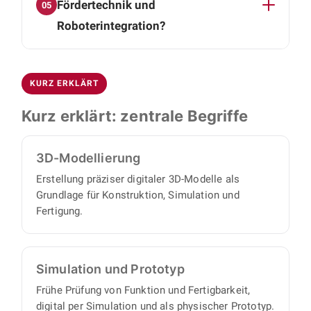
3D-CAD-Daten, Baugruppen- und
Fördertechnik und
05
vollständigen Satz an Konstruktionsunterlagen,
Montagezeichnungen, Einzelteilzeichnungen
mit minimalem Abstimmungs- und
Roboterintegration?
sowie strukturierte Stücklisten, mit denen sich
Aufsichtsaufwand auf Ihrer Seite.
Einzelteile und Baugruppen direkt beschaffen
Ja. Dazu zählen automatisierte
oder fertigen lassen.
Montagesysteme, Zuführ- und Fördertechnik,
KURZ ERKLÄRT
Roboterintegration sowie robuste
Blechkonstruktionen für Gehäuse und
Kurz erklärt: zentrale Begriffe
Abdeckungen.
3D-Modellierung
Erstellung präziser digitaler 3D-Modelle als
Grundlage für Konstruktion, Simulation und
Fertigung.
Simulation und Prototyp
Frühe Prüfung von Funktion und Fertigbarkeit,
digital per Simulation und als physischer Prototyp.