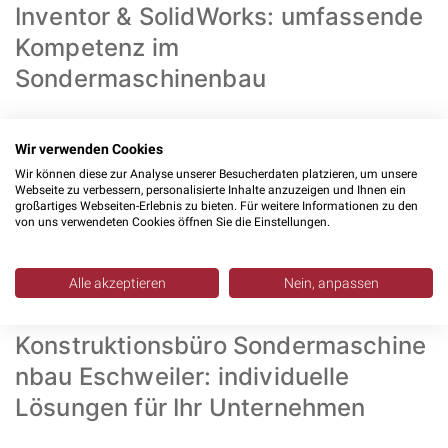
Inventor & SolidWorks: umfassende
Kompetenz im
Sondermaschinenbau
Unsere
Konstruktionsleistungen
decken den gesamten
Wir verwenden Cookies
Maschinenbau ab. Wir planen
Einzelteilkonstruktionen
,
Wir können diese zur Analyse unserer Besucherdaten platzieren, um unsere
fertigen
Baugruppenkonstruktionen
, entwickeln Varianten
Webseite zu verbessern, personalisierte Inhalte anzuzeigen und Ihnen ein
großartiges Webseiten-Erlebnis zu bieten. Für weitere Informationen zu den
und führen
Anpassungskonstruktionen
durch. Müssen
von uns verwendeten Cookies öffnen Sie die Einstellungen.
bestehende Maschinen neuen Anforderungen angepasst
werden, setzen wir die Änderungen schnell und präzise
Alle akzeptieren
Nein, anpassen
um.
Konstruktionsbüro Sondermaschine
nbau Eschweiler: individuelle
Lösungen für Ihr Unternehmen