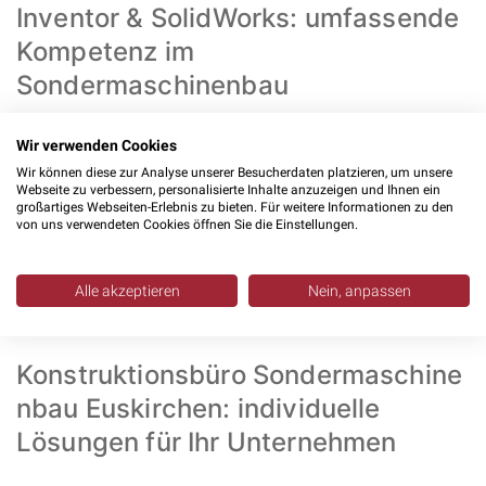
Inventor & SolidWorks: umfassende
Kompetenz im
Sondermaschinenbau
Unsere
Konstruktionsleistungen
decken den gesamten
Wir verwenden Cookies
Maschinenbau ab. Wir planen
Einzelteilkonstruktionen
,
Wir können diese zur Analyse unserer Besucherdaten platzieren, um unsere
Webseite zu verbessern, personalisierte Inhalte anzuzeigen und Ihnen ein
fertigen
Baugruppenkonstruktionen
, entwickeln Varianten
großartiges Webseiten-Erlebnis zu bieten. Für weitere Informationen zu den
von uns verwendeten Cookies öffnen Sie die Einstellungen.
und führen
Anpassungskonstruktionen
durch. Müssen
bestehende Maschinen neuen Anforderungen angepasst
werden, setzen wir die Änderungen schnell und präzise
Alle akzeptieren
Nein, anpassen
um.
Konstruktionsbüro Sondermaschine
nbau Euskirchen: individuelle
Lösungen für Ihr Unternehmen