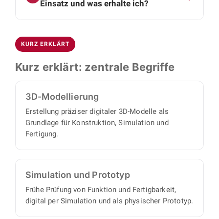
Videokonferenz kennen und klären, ob Aufgabe
Einsatz und was erhalte ich?
Abdeckungen.
und Zusammenarbeit zueinander passen. Im
Die Konstruktion erfolgt mit SolidWorks und
zweiten Termin besprechen wir die technischen
Autodesk Inventor. Sie erhalten vollständige 3D-
Details Ihres konkreten Projekts. Danach
KURZ ERKLÄRT
CAD-Daten, Baugruppen- und
übernimmt BOJKO die Umsetzung vollständig:
Montagezeichnungen, Einzelteilzeichnungen
Einen eigenen Projektmanager brauchen Sie
Kurz erklärt: zentrale Begriffe
sowie strukturierte Stücklisten, mit denen sich
nicht, denn wir arbeiten proaktiv und
alle Einzelteile und Baugruppen beschaffen
eigenverantwortlich und liefern einen
3D-Modellierung
oder fertigen lassen.
vollständigen Satz an Konstruktionsunterlagen,
Erstellung präziser digitaler 3D-Modelle als
mit minimalem Abstimmungs- und
Grundlage für Konstruktion, Simulation und
Aufsichtsaufwand auf Ihrer Seite.
Fertigung.
Simulation und Prototyp
Frühe Prüfung von Funktion und Fertigbarkeit,
digital per Simulation und als physischer Prototyp.