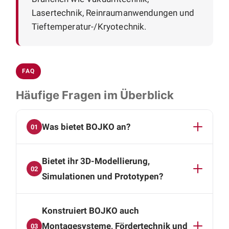
Lasertechnik, Reinraumanwendungen und
Tieftemperatur-/Kryotechnik.
FAQ
Häufige Fragen im Überblick
Was bietet BOJKO an?
01
BOJKO begleitet Sie von der Idee bis zum
Bietet ihr 3D-Modellierung,
fertigen Produkt: CAD-Konstruktion und 3D-
02
Modellierung, Simulationen und Prototypen,
Simulationen und Prototypen?
automatisierte Montagesysteme, Zuführ- und
Ja. Mit SolidWorks und Autodesk Inventor
Fördertechnik, Roboterintegration sowie
Konstruiert BOJKO auch
entstehen präzise digitale 3D-Modelle,
Blechkonstruktionen für Gehäuse und
Simulationen und Prototypen. Damit prüfen wir
Montagesysteme, Fördertechnik und
Abdeckungen.
03