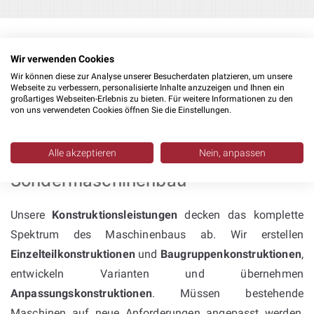
Wir verwenden Cookies
Wir können diese zur Analyse unserer Besucherdaten platzieren, um unsere
Webseite zu verbessern, personalisierte Inhalte anzuzeigen und Ihnen ein
großartiges Webseiten-Erlebnis zu bieten. Für weitere Informationen zu den
von uns verwendeten Cookies öffnen Sie die Einstellungen.
Konstruktion mit Inventor &
SolidWorks: umfassende
Alle akzeptieren
Nein, anpassen
Kompetenz im
Sondermaschinenbau
Unsere
Konstruktionsleistungen
decken das komplette
Spektrum des Maschinenbaus ab. Wir erstellen
Einzelteilkonstruktionen
und
Baugruppenkonstruktionen
,
entwickeln Varianten und übernehmen
Anpassungskonstruktionen
. Müssen bestehende
Maschinen auf neue Anforderungen angepasst werden,