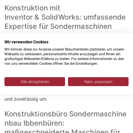
Konstruktion mit
Inventor & SolidWorks: umfassende
Expertise für Sondermaschinen
Unsere
Konstruktionsleistungen
decken das gesamte
Wir verwenden Cookies
Spektrum des Maschinenbaus ab. Wir entwickeln
Wir können diese zur Analyse unserer Besucherdaten platzieren, um unsere
Webseite zu verbessern, personalisierte Inhalte anzuzeigen und Ihnen ein
Einzelteilkonstruktionen
, erstellen
großartiges Webseiten-Erlebnis zu bieten. Für weitere Informationen zu den
von uns verwendeten Cookies öffnen Sie die Einstellungen.
Baugruppenkonstruktionen
, entwickeln Varianten und
übernehmen
Anpassungskonstruktionen
. Wenn
Alle akzeptieren
Nein, anpassen
vorhandene Maschinen neue Anforderungen erfüllen
müssen, setzen wir die notwendigen Änderungen schnell
und zuverlässig um.
Konstruktionsbüro Sondermaschine
nbau Ibbenbüren:
maßgeschneiderte Maschinen für