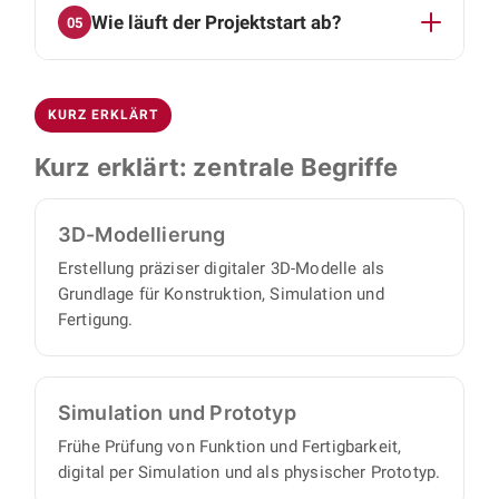
Wie läuft der Projektstart ab?
05
Montagesysteme, Zuführ- und Fördertechnik
sowie Lösungen zur Roboterintegration.
Der Start gliedert sich in zwei Termine:
Ergänzend entwerfen wir widerstandsfähige
Zunächst lernen wir uns in einer
Blechkonstruktionen für Gehäuse und
KURZ ERKLÄRT
Videokonferenz kennen und klären, ob Aufgabe
Abdeckungen.
und Zusammenarbeit zueinander passen. Im
Kurz erklärt: zentrale Begriffe
zweiten Termin besprechen wir die technischen
Details Ihres konkreten Projekts. Danach
3D-Modellierung
übernimmt BOJKO die Umsetzung vollständig:
Einen eigenen Projektmanager brauchen Sie
Erstellung präziser digitaler 3D-Modelle als
Grundlage für Konstruktion, Simulation und
nicht, denn wir arbeiten proaktiv und
Fertigung.
eigenverantwortlich und liefern einen
vollständigen Satz an Konstruktionsunterlagen,
mit minimalem Abstimmungs- und
Aufsichtsaufwand auf Ihrer Seite.
Simulation und Prototyp
Frühe Prüfung von Funktion und Fertigbarkeit,
digital per Simulation und als physischer Prototyp.