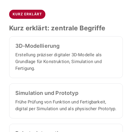
Der Einstieg erfolgt in zwei Schritten: Im ersten
sowie strukturierte Stücklisten, mit denen sich
Termin, einer Videokonferenz, lernen wir uns
Einzelteile und Baugruppen direkt beschaffen
KURZ ERKLÄRT
kennen und klären, ob Aufgabenstellung und
oder fertigen lassen.
Zusammenarbeit zueinander passen. Im
Kurz erklärt: zentrale Begriffe
zweiten Termin gehen wir in die technischen
Details und besprechen Ihr konkretes Projekt.
3D-Modellierung
Anschließend übernimmt BOJKO die
Umsetzung vollständig: Sie benötigen keinen
Erstellung präziser digitaler 3D-Modelle als
Grundlage für Konstruktion, Simulation und
eigenen Projektmanager, denn wir arbeiten
Fertigung.
proaktiv und eigenverantwortlich und liefern
Ihnen einen vollständigen Satz an
Konstruktionsunterlagen, mit minimalem
Abstimmungs- und Aufsichtsaufwand auf Ihrer
Simulation und Prototyp
Seite.
Frühe Prüfung von Funktion und Fertigbarkeit,
digital per Simulation und als physischer Prototyp.