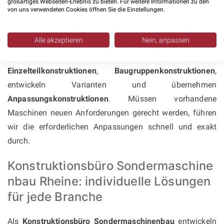
Kompetenz im
großartiges Webseiten-Erlebnis zu bieten. Für weitere Informationen zu den
von uns verwendeten Cookies öffnen Sie die Einstellungen.
Sondermaschinenbau
Alle akzeptieren
Nein, anpassen
Unsere
Konstruktionsleistungen
decken das gesamte
Spektrum des Maschinenbaus ab. Wir erstellen
Einzelteilkonstruktionen
,
Baugruppenkonstruktionen
,
entwickeln Varianten und übernehmen
Anpassungskonstruktionen
. Müssen vorhandene
Maschinen neuen Anforderungen gerecht werden, führen
wir die erforderlichen Anpassungen schnell und exakt
durch.
Konstruktionsbüro Sondermaschine
nbau Rheine: individuelle Lösungen
für jede Branche
Als
Konstruktionsbüro Sondermaschinenbau
entwickeln