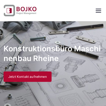
Zum
Inhalt
Ingenieurbüro
Ingenieurdienstleistungen aus einer
springen
Hand
für
Maschinenbau,
Konstruktionsbüro Maschi
Konstruktion
nenbau Rheine
und
Projektmanage
Jetzt Kontakt aufnehmen
ment