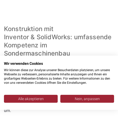
Konstruktion mit
Inventor & SolidWorks: umfassende
Kompetenz im
Sondermaschinenbau
Wir verwenden Cookies
Unsere
Konstruktionsleistungen
decken den gesamten
Wir können diese zur Analyse unserer Besucherdaten platzieren, um unsere
Maschinenbau ab. Wir planen
Einzelteilkonstruktionen
,
Webseite zu verbessern, personalisierte Inhalte anzuzeigen und Ihnen ein
großartiges Webseiten-Erlebnis zu bieten. Für weitere Informationen zu den
fertigen
Baugruppenkonstruktionen
, entwickeln Varianten
von uns verwendeten Cookies öffnen Sie die Einstellungen.
und führen
Anpassungskonstruktionen
durch. Müssen
bestehende Maschinen neuen Anforderungen angepasst
Alle akzeptieren
Nein, anpassen
werden, setzen wir die Änderungen schnell und präzise
um.