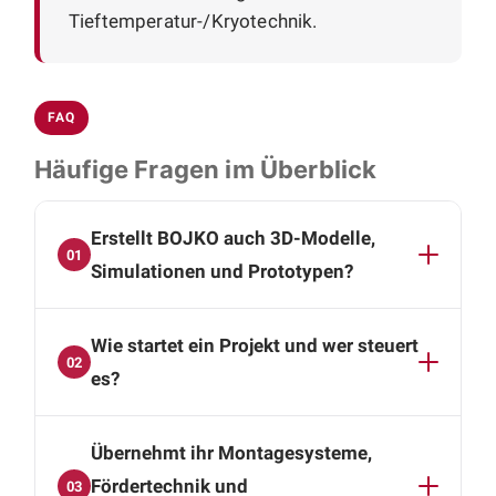
Tieftemperatur-/Kryotechnik.
FAQ
Häufige Fragen im Überblick
Erstellt BOJKO auch 3D-Modelle,
01
Simulationen und Prototypen?
Ja. Auf Basis von SolidWorks und Autodesk
Wie startet ein Projekt und wer steuert
Inventor erstellen wir präzise 3D-Modelle,
02
Simulationen und Prototypen, die sich nahtlos
es?
in Ihre Betriebsabläufe einfügen. So sichern wir
Der Start gliedert sich in zwei Termine:
Funktion und Fertigbarkeit früh ab.
Übernehmt ihr Montagesysteme,
Zunächst lernen wir uns in einer
Videokonferenz kennen und klären, ob Aufgabe
Fördertechnik und
03