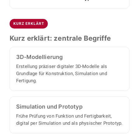
eigenen Projektmanager, denn wir arbeiten
Ergänzend entwerfen wir widerstandsfähige
Ja. Auf Basis von SolidWorks und Autodesk
proaktiv und eigenverantwortlich und liefern
Blechkonstruktionen für Gehäuse und
Inventor erstellen wir präzise 3D-Modelle,
Ihnen einen vollständigen Satz an
Abdeckungen.
KURZ ERKLÄRT
Simulationen und Prototypen, die sich nahtlos
Konstruktionsunterlagen, mit minimalem
in Ihre Betriebsabläufe einfügen. So sichern wir
Abstimmungs- und Aufsichtsaufwand auf Ihrer
Kurz erklärt: zentrale Begriffe
Funktion und Fertigbarkeit früh ab.
Seite.
3D-Modellierung
Erstellung präziser digitaler 3D-Modelle als
Grundlage für Konstruktion, Simulation und
Fertigung.
Simulation und Prototyp
Frühe Prüfung von Funktion und Fertigbarkeit,
digital per Simulation und als physischer Prototyp.