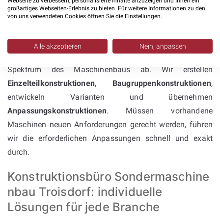
Inventor & SolidWorks: umfassende
Webseite zu verbessern, personalisierte Inhalte anzuzeigen und Ihnen ein
großartiges Webseiten-Erlebnis zu bieten. Für weitere Informationen zu den
Kompetenz im
von uns verwendeten Cookies öffnen Sie die Einstellungen.
Sondermaschinenbau
Alle akzeptieren
Nein, anpassen
Unsere
Konstruktionsleistungen
decken das gesamte
Spektrum des Maschinenbaus ab. Wir erstellen
Einzelteilkonstruktionen
,
Baugruppenkonstruktionen
,
entwickeln Varianten und übernehmen
Anpassungskonstruktionen
. Müssen vorhandene
Maschinen neuen Anforderungen gerecht werden, führen
wir die erforderlichen Anpassungen schnell und exakt
durch.
Konstruktionsbüro Sondermaschine
nbau Troisdorf: individuelle
Lösungen für jede Branche