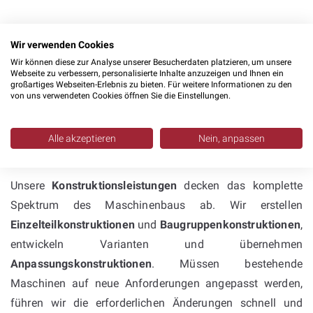
Wir verwenden Cookies
Wir können diese zur Analyse unserer Besucherdaten platzieren, um unsere
Webseite zu verbessern, personalisierte Inhalte anzuzeigen und Ihnen ein
Konstruktion mit Inventor &
großartiges Webseiten-Erlebnis zu bieten. Für weitere Informationen zu den
von uns verwendeten Cookies öffnen Sie die Einstellungen.
SolidWorks: umfassende
Kompetenz im
Alle akzeptieren
Nein, anpassen
Sondermaschinenbau
Unsere
Konstruktionsleistungen
decken das komplette
Spektrum des Maschinenbaus ab. Wir erstellen
Einzelteilkonstruktionen
und
Baugruppenkonstruktionen
,
entwickeln Varianten und übernehmen
Anpassungskonstruktionen
. Müssen bestehende
Maschinen auf neue Anforderungen angepasst werden,
führen wir die erforderlichen Änderungen schnell und