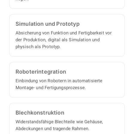
Ihnen einen vollständigen Satz an
Konstruktionsunterlagen, mit minimalem
Abstimmungs- und Aufsichtsaufwand auf Ihrer
Simulation und Prototyp
Seite.
Absicherung von Funktion und Fertigbarkeit vor
der Produktion, digital als Simulation und
physisch als Prototyp.
Roboter­integration
Einbindung von Robotern in automatisierte
Montage- und Fertigungsprozesse.
Blech­konstruktion
Widerstandsfähige Blechteile wie Gehäuse,
Abdeckungen und tragende Rahmen.