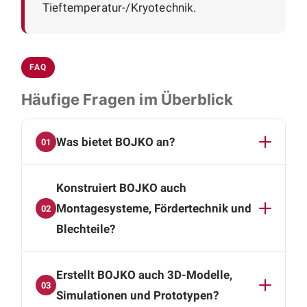
Tieftemperatur-/Kryotechnik.
FAQ
Häufige Fragen im Überblick
Was bietet BOJKO an?
01
Unser Spektrum reicht von CAD-Konstruktion
Konstruiert BOJKO auch
und 3D-Modellierung über Simulationen und
Prototypen bis zu automatisierten
Montagesysteme, Fördertechnik und
02
Montagesystemen, Zuführ- und Fördertechnik,
Blechteile?
Roboterintegration sowie robusten
Blechkonstruktionen für Gehäuse und
Ja. Wir konstruieren automatisierte
Erstellt BOJKO auch 3D-Modelle,
Abdeckungen.
Montagesysteme, Zuführ- und Fördertechnik
03
sowie Lösungen zur Roboterintegration.
Simulationen und Prototypen?