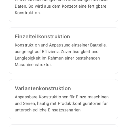
eigenverantwortlich und liefern einen
Daten. So wird aus dem Konzept eine fertigbare
vollständigen Satz an Konstruktionsunterlagen,
Konstruktion.
mit minimalem Abstimmungs- und
Aufsichtsaufwand auf Ihrer Seite.
Einzelteil­konstruktion
Konstruktion und Anpassung einzelner Bauteile,
ausgelegt auf Effizienz, Zuverlässigkeit und
Langlebigkeit im Rahmen einer bestehenden
Maschinenstruktur.
Varianten­konstruktion
Anpassbare Konstruktionen für Einzelmaschinen
und Serien, häufig mit Produktkonfiguratoren für
unterschiedliche Einsatzszenarien.