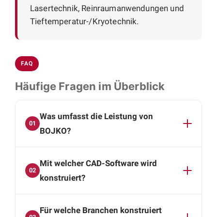
Lasertechnik, Reinraumanwendungen und
Tieftemperatur-/Kryotechnik.
FAQ
Häufige Fragen im Überblick
Was umfasst die Leistung von
01
BOJKO?
Wir decken die gesamte mechanische
Mit welcher CAD-Software wird
Konstruktion ab: von Baugruppen- und
02
Einzelteilkonstruktion über Neu-, Varianten- und
konstruiert?
Anpassungskonstruktion bis zu
Wir arbeiten mit SolidWorks und Autodesk
Blechkonstruktion, Stücklisten und
Für welche Branchen konstruiert
Inventor. Als Ergebnis erhalten Sie vollständige
Zeichnungen, durchgängig von der ersten Idee