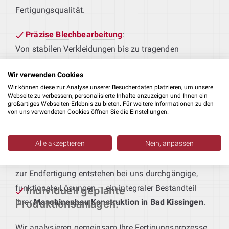
Fertigungsqualität.
Präzise Blechbearbeitung
:
Von stabilen Verkleidungen bis zu tragenden
Rahmen – wir konstruieren Blechbauteile, die
Wir verwenden Cookies
passgenau an Ihre Fertigungsabläufe und
Wir können diese zur Analyse unserer Besucherdaten platzieren, um unsere
Qualitätsstandards angepasst sind.
Webseite zu verbessern, personalisierte Inhalte anzuzeigen und Ihnen ein
großartiges Webseiten-Erlebnis zu bieten. Für weitere Informationen zu den
von uns verwendeten Cookies öffnen Sie die Einstellungen.
Technik für maßgeschneiderte
Produktionsanlagen
:
Alle akzeptieren
Nein, anpassen
Sie geben das Produkt vor – wir liefern die passende
Anlagentechnik. Vom ersten Bearbeitungsschritt bis
zur Endfertigung entstehen bei uns durchgängige,
funktionale Lösungen – ein integraler Bestandteil
Individuell geplante
Ihrer
Maschinenbau Konstruktion in Bad Kissingen
.
Produktionsanlagen
:
Wir analysieren gemeinsam Ihre Fertigungsprozesse