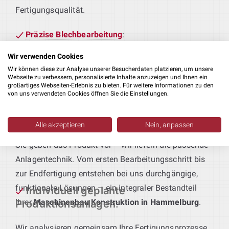
Fertigungsqualität.
Präzise Blechbearbeitung
:
Von stabilen Verkleidungen bis zu tragenden
Wir verwenden Cookies
Rahmen – wir konstruieren Blechbauteile, die
Wir können diese zur Analyse unserer Besucherdaten platzieren, um unsere
passgenau an Ihre Fertigungsabläufe und
Webseite zu verbessern, personalisierte Inhalte anzuzeigen und Ihnen ein
großartiges Webseiten-Erlebnis zu bieten. Für weitere Informationen zu den
Qualitätsstandards angepasst sind.
von uns verwendeten Cookies öffnen Sie die Einstellungen.
Technik für maßgeschneiderte
Alle akzeptieren
Nein, anpassen
Produktionsanlagen
:
Sie geben das Produkt vor – wir liefern die passende
Anlagentechnik. Vom ersten Bearbeitungsschritt bis
zur Endfertigung entstehen bei uns durchgängige,
funktionale Lösungen – ein integraler Bestandteil
Individuell geplante
Ihrer
Maschinenbau Konstruktion in Hammelburg
.
Produktionsanlagen
:
Wir analysieren gemeinsam Ihre Fertigungsprozesse