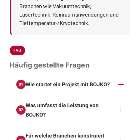
Branchen wie Vakuumtechnik,
Lasertechnik, Reinraumanwendungen und
Tieftemperatur-/Kryotechnik.
FAQ
Häufig gestellte Fragen
Wie startet ein Projekt mit BOJKO?
01
Der Einstieg erfolgt in zwei Schritten: Im ersten
Was umfasst die Leistung von
Termin, einer Videokonferenz, lernen wir uns
02
kennen und klären, ob Aufgabenstellung und
BOJKO?
Zusammenarbeit zueinander passen. Im
BOJKO übernimmt die komplette mechanische
zweiten Termin gehen wir in die technischen
Für welche Branchen konstruiert
Konstruktion: Baugruppen- und
Details und besprechen Ihr konkretes Projekt.