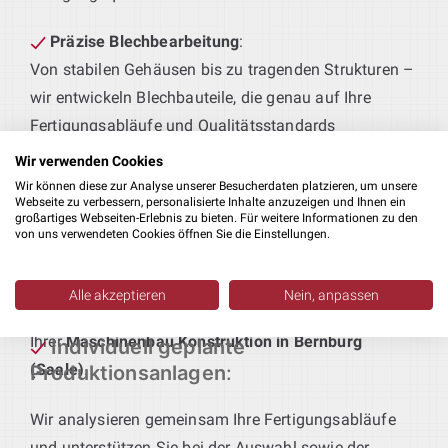
Präzise Blechbearbeitung
:
Von stabilen Gehäusen bis zu tragenden Strukturen –
wir entwickeln Blechbauteile, die genau auf Ihre
Fertigungsabläufe und Qualitätsstandards
abgestimmt sind.
Wir verwenden Cookies
Wir können diese zur Analyse unserer Besucherdaten platzieren, um unsere
Technik für maßgeschneiderte Produktionslinien
:
Webseite zu verbessern, personalisierte Inhalte anzuzeigen und Ihnen ein
großartiges Webseiten-Erlebnis zu bieten. Für weitere Informationen zu den
Sie definieren das Produkt – wir liefern die passende
von uns verwendeten Cookies öffnen Sie die Einstellungen.
Anlagentechnik. Von der Vorfertigung bis zur
Endmontage entstehen bei uns durchgängige,
Alle akzeptieren
Nein, anpassen
funktionale Lösungen – ein integraler Bestandteil
Ihrer
Maschinenbau Konstruktion in Bernburg
Individuell geplante
(Saale)
.
Produktionsanlagen
:
Wir analysieren gemeinsam Ihre Fertigungsabläufe
und unterstützen Sie bei der Auswahl sowie der