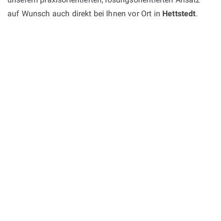
auf Wunsch auch direkt bei Ihnen vor Ort in
Hettstedt
.
WARUM BOJKO?
Als erfahrener Partner im Maschinenbau
vereinen wir fundiertes technisches Know-
how mit einer strukturierten Arbeitsweise. Bei
Ihrer Maschinenbau Konstruktion in Hettstedt
stehen wir Ihnen in allen Projektphasen zur
Seite – von der ersten Idee bis zur