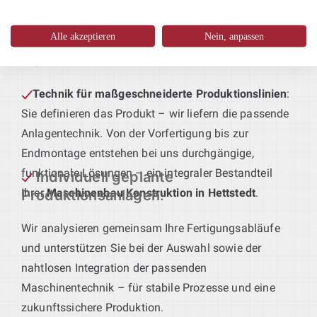
Von stabilen Gehäusen bis zu tragenden Strukturen –
wir entwickeln Blechbauteile, die genau auf Ihre
Alle akzeptieren
Nein, anpassen
Fertigungsabläufe und Qualitätsstandards
abgestimmt sind.
Technik für maßgeschneiderte Produktionslinien
:
Sie definieren das Produkt – wir liefern die passende
Anlagentechnik. Von der Vorfertigung bis zur
Endmontage entstehen bei uns durchgängige,
funktionale Lösungen – ein integraler Bestandteil
Individuell geplante
Ihrer
Maschinenbau Konstruktion in Hettstedt
.
Produktionsanlagen
:
Wir analysieren gemeinsam Ihre Fertigungsabläufe
und unterstützen Sie bei der Auswahl sowie der
nahtlosen Integration der passenden
Maschinentechnik – für stabile Prozesse und eine
zukunftssichere Produktion.