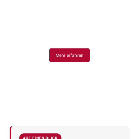
fertigungsgerechten Umsetzung. Zudem
kümmern wir uns um die ordnungsgemäße
Erstellung sämtlicher CE‑Kennzeichnungen
und Konformitätserklärungen nach den
jeweils geltenden Normen und Richtlinien.
Mehr erfahren
AUF EINEN BLICK