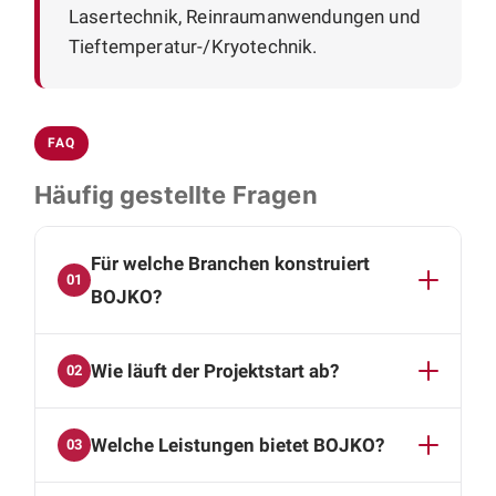
Lasertechnik, Reinraumanwendungen und
Tieftemperatur-/Kryotechnik.
FAQ
Häufig gestellte Fragen
Für welche Branchen konstruiert
01
BOJKO?
BOJKO liefert Konstruktionen an High-Tech-
Wie läuft der Projektstart ab?
02
Branchen: Vakuumtechnik, Lasertechnik,
Reinraumanwendungen und
Der Einstieg erfolgt in zwei Schritten: Im ersten
Tieftemperatur-/Kryotechnik. Ergänzend
Welche Leistungen bietet BOJKO?
03
Termin, einer Videokonferenz, lernen wir uns
konstruieren wir für Sondermaschinenbau,
kennen und klären, ob Aufgabenstellung und
Automatisierung sowie Förder- und
Wir decken die gesamte mechanische