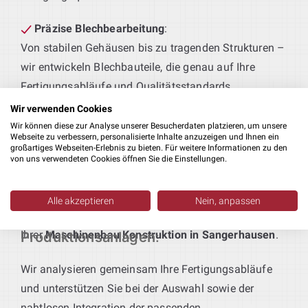
Präzise Blechbearbeitung
:
Von stabilen Gehäusen bis zu tragenden Strukturen –
wir entwickeln Blechbauteile, die genau auf Ihre
Fertigungsabläufe und Qualitätsstandards
abgestimmt sind.
Wir verwenden Cookies
Wir können diese zur Analyse unserer Besucherdaten platzieren, um unsere
Technik für maßgeschneiderte Produktionslinien
:
Webseite zu verbessern, personalisierte Inhalte anzuzeigen und Ihnen ein
großartiges Webseiten-Erlebnis zu bieten. Für weitere Informationen zu den
Sie definieren das Produkt – wir liefern die passende
von uns verwendeten Cookies öffnen Sie die Einstellungen.
Anlagentechnik. Von der Vorfertigung bis zur
Endmontage entstehen bei uns durchgängige,
Alle akzeptieren
Nein, anpassen
funktionale Lösungen – ein integraler Bestandteil
Individuell geplante
Ihrer
Maschinenbau Konstruktion in Sangerhausen
.
Produktionsanlagen
:
Wir analysieren gemeinsam Ihre Fertigungsabläufe
und unterstützen Sie bei der Auswahl sowie der
nahtlosen Integration der passenden